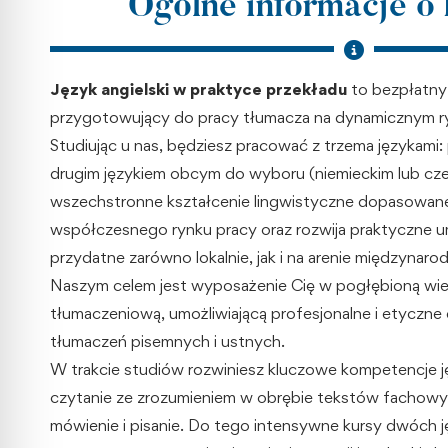
Ogólne informacje o
Język angielski
w praktyce przekładu
to bezpłatny
przygotowujący do pracy tłumacza na dynamicznym r
Studiując u nas, będziesz pracować z trzema językami: 
drugim językiem obcym do wyboru (niemieckim lub czes
wszechstronne kształcenie lingwistyczne dopasowa
współczesnego rynku pracy oraz rozwija praktyczne 
przydatne zarówno lokalnie, jak i na arenie międzynaro
Naszym celem jest wyposażenie Cię w pogłębioną wie
tłumaczeniową, umożliwiającą profesjonalne i etyczne d
tłumaczeń pisemnych i ustnych.
W trakcie studiów rozwiniesz kluczowe kompetencje j
czytanie ze zrozumieniem w obrębie tekstów fachowyc
mówienie i pisanie. Do tego intensywne kursy dwóch