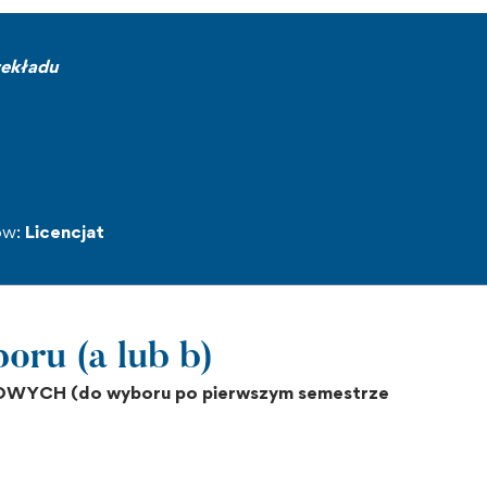
zekładu
ów:
Licencjat
oru (a lub b)
CH (do wyboru po pierwszym semestrze