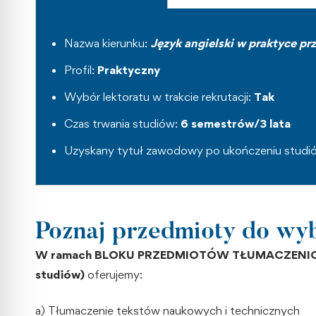
Nazwa kierunku:
Język angielski w praktyce pr
Profil:
Praktyczny
Wybór lektoratu w trakcie rekrutacji:
Tak
Czas trwania studiów:
6 semestrów/3 lata
Uzyskany tytuł zawodowy po ukończeniu studi
Poznaj przedmioty do wyb
W ramach BLOKU PRZEDMIOTÓW TŁUMACZENIOWY
studiów)
oferujemy:
a) Tłumaczenie tekstów naukowych i technicznych