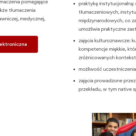
tłumaczenia pomagające
praktykę instytucjonalną
akże tłumaczenia
tłumaczeniowych, instytu
rawniczej, medycznej,
międzynarodowych, co zap
umożliwia praktyczne zas
zajęcia kulturoznawcze: 
lektroniczna
kompetencje miękkie, któ
zróżnicowanych kontekst
możliwość uczestniczeni
zajęcia prowadzone przez
przekładu, w tym native 