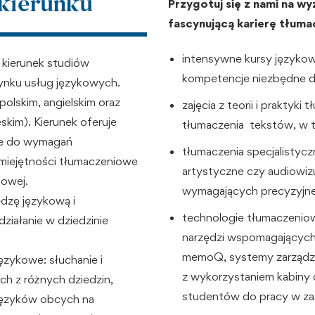
 kierunku
Przygotuj się z nami na wy
fascynującą karierę tłuma
intensywne kursy językow
 kierunek studiów
kompetencje niezbędne d
ynku usług językowych.
polskim, angielskim oraz
zajęcia z teorii i prakty
kim). Kierunek oferuje
tłumaczenia tekstów, w ty
ne do wymagań
tłumaczenia specjalistyc
umiejętności tłumaczeniowe
artystyczne czy audiowiz
dowej.
wymagających precyzyjneg
dzę językową i
technologie tłumaczenio
ziałanie w dziedzinie
narzędzi wspomagających
memoQ, systemy zarządza
ęzykowe: słuchanie i
z wykorzystaniem kabiny
h z różnych dziedzin,
studentów do pracy w z
 języków obcych na