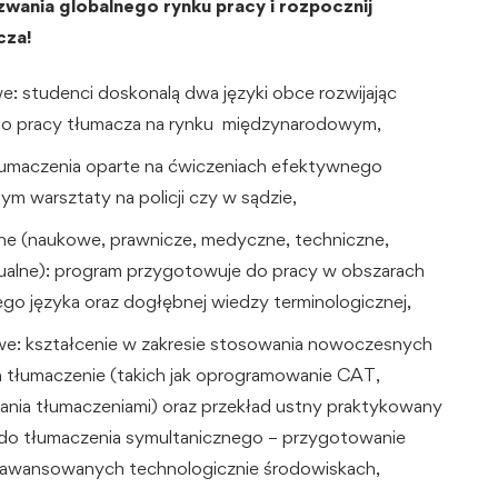
zwania globalnego rynku pracy i rozpocznij
cza!
e: studenci doskonalą dwa języki obce rozwijając
o pracy tłumacza na rynku międzynarodowym,
ki tłumaczenia oparte na ćwiczeniach efektywnego
m warsztaty na policji czy w sądzie,
zne (naukowe, prawnicze, medyczne, techniczne,
ualne): program przygotowuje do pracy w obszarach
o języka oraz dogłębnej wiedzy terminologicznej,
we: kształcenie w zakresie stosowania nowoczesnych
 tłumaczenie (takich jak oprogramowanie CAT,
nia tłumaczeniami) oraz przekład ustny praktykowany
 do tłumaczenia symultanicznego – przygotowanie
aawansowanych technologicznie środowiskach,