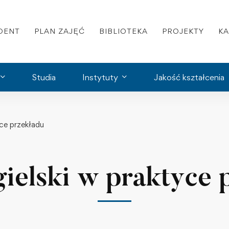
DENT
PLAN ZAJĘĆ
BIBLIOTEKA
PROJEKTY
K
Studia
Instytuty
Jakość kształcenia
yce przekładu
gielski w praktyce 