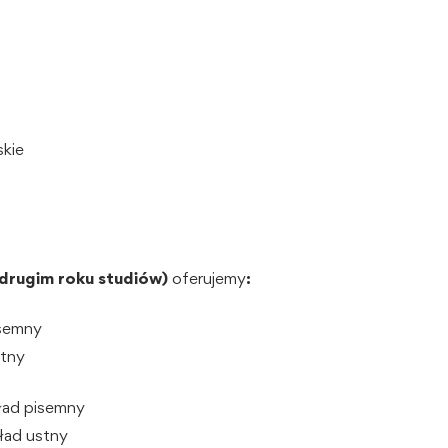
skie
ugim roku studiów)
oferujemy
:
isemny
stny
ład pisemny
ład ustny