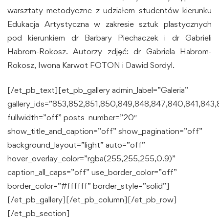
warsztaty metodyczne z udziałem studentów kierunku
Edukacja Artystyczna w zakresie sztuk plastycznych
pod kierunkiem dr Barbary Piechaczek i dr Gabrieli
Habrom-Rokosz. Autorzy zdjęć: dr Gabriela Habrom-
Rokosz, Iwona Karwot FOTON i Dawid Sordyl.
[/et_pb_text][et_pb_gallery admin_label=”Galeria”
gallery_ids=”853,852,851,850,849,848,847,840,841,843
fullwidth=”off” posts_number=”20″
show_title_and_caption=”off” show_pagination=”off”
background_layout=”light” auto=”off”
hover_overlay_color=”rgba(255,255,255,0.9)”
caption_all_caps=”off” use_border_color=”off”
border_color=”#ffffff” border_style=”solid”]
[/et_pb_gallery][/et_pb_column][/et_pb_row]
[/et_pb_section]