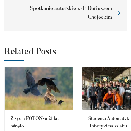
Spotkanie autorskie z dr Dariuszem
Chojeckim
Related Posts
Z życia FOTON-u 21 lat
Studenci Automatyki 
minęło…
Robotyki na szlaku