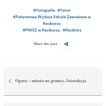
#
fotografia
#
foton
#
Państwowa Wyższa Szkoła Zawodowa w
Raciborzu
#
PWSZ w Raciborzu
#
Racibórz
Share this post
Opava – miasto na granicy, fotorelacja