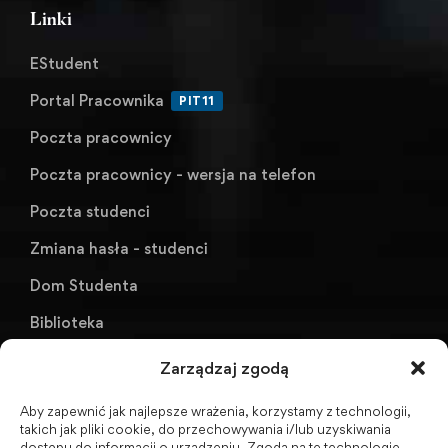
Linki
EStudent
Portal Pracownika
PIT11
Poczta pracownicy
Poczta pracownicy - wersja na telefon
Poczta studenci
Zmiana hasła - studenci
Dom Studenta
Biblioteka
KU AZS ANS w Raciborzu
Zarządzaj zgodą
Aby zapewnić jak najlepsze wrażenia, korzystamy z technologii,
Biuletyn Informacji Publicznej
takich jak pliki cookie, do przechowywania i/lub uzyskiwania
dostępu do informacji o urządzeniu. Zgoda na te technologie