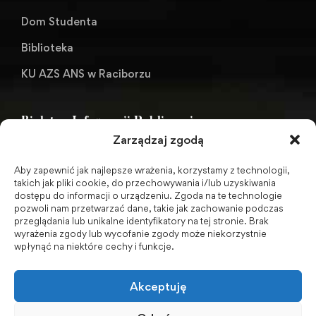
Dom Studenta
Biblioteka
KU AZS ANS w Raciborzu
Biuletyn Informacji Publicznej
Zarządzaj zgodą
Aby zapewnić jak najlepsze wrażenia, korzystamy z technologii,
BIP - Biuletyn Informacji Publicznej PWSZ -
takich jak pliki cookie, do przechowywania i/lub uzyskiwania
dostępu do informacji o urządzeniu. Zgoda na te technologie
archiwum
pozwoli nam przetwarzać dane, takie jak zachowanie podczas
przeglądania lub unikalne identyfikatory na tej stronie. Brak
wyrażenia zgody lub wycofanie zgody może niekorzystnie
Social Media
wpłynąć na niektóre cechy i funkcje.
Akceptuję