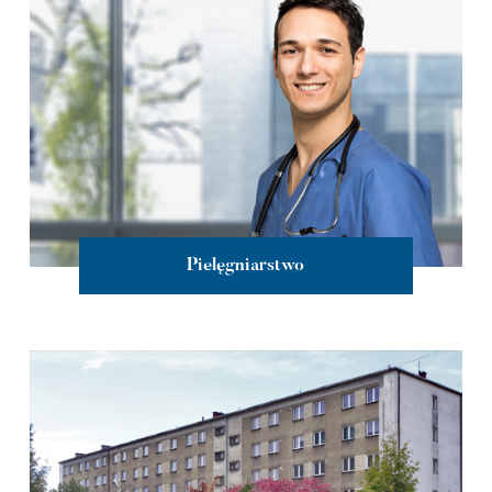
Pielęgniarstwo
więcej