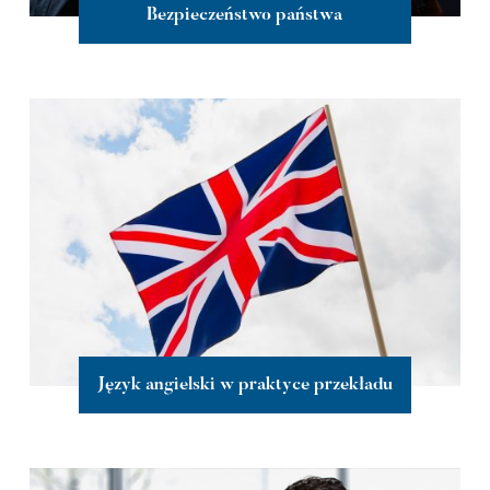
Bezpieczeństwo państwa
więcej
Język angielski w praktyce przekładu
więcej