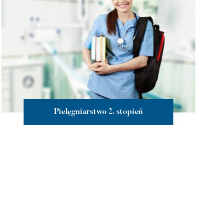
Pielęgniarstwo 2. stopień
więcej