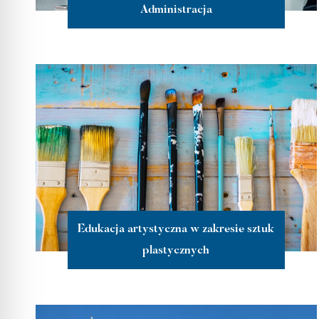
Administracja
więcej
Edukacja artystyczna w zakresie sztuk
plastycznych
więcej