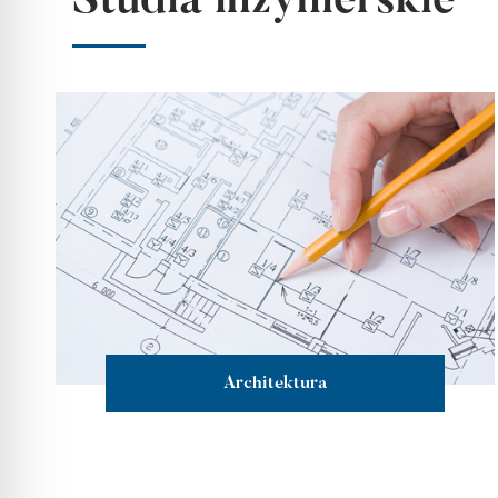
Studia inżynierskie
Architektura
więcej