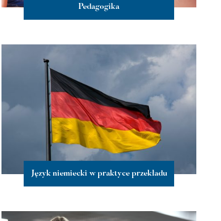
Pedagogika
więcej
Język niemiecki w praktyce przekładu
więcej