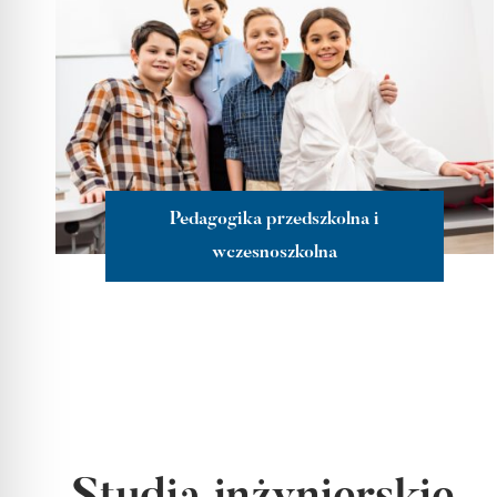
Pedagogika przedszkolna i
wczesnoszkolna
jednolite magisterskie
więcej