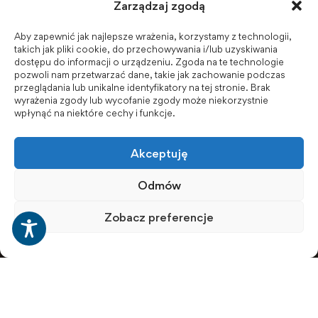
Zarządzaj zgodą
Aby zapewnić jak najlepsze wrażenia, korzystamy z technologii,
Biuletyn Informacji Publicznej
takich jak pliki cookie, do przechowywania i/lub uzyskiwania
dostępu do informacji o urządzeniu. Zgoda na te technologie
pozwoli nam przetwarzać dane, takie jak zachowanie podczas
przeglądania lub unikalne identyfikatory na tej stronie. Brak
wyrażenia zgody lub wycofanie zgody może niekorzystnie
BIP - Biuletyn Informacji Publicznej PWSZ -
wpłynąć na niektóre cechy i funkcje.
archiwum
Akceptuję
Social Media
Odmów
Zobacz preferencje
© 2001-2026 Akademia Nauk Stosowanych w Raciborzu