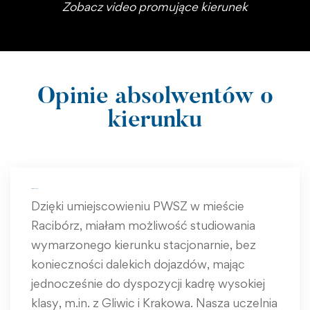
Zobacz video promujące kierunek
Opinie absolwentów o
kierunku
Zuzanna Pietryga
Dzięki umiejscowieniu PWSZ w mieście
Racibórz, miałam możliwość studiowania
wymarzonego kierunku stacjonarnie, bez
konieczności dalekich dojazdów, mając
jednocześnie do dyspozycji kadrę wysokiej
klasy, m.in. z Gliwic i Krakowa. Nasza uczelnia