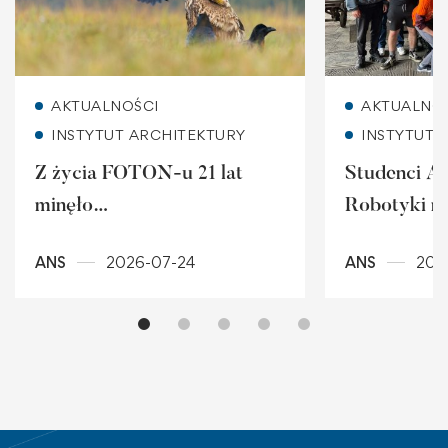
Read more
Rea
AKTUALNOŚCI
AKTUALNO
INSTYTUT ARCHITEKTURY
INSTYTUT 
Z życia FOTON-u 21 lat
Studenci Au
minęło…
Robotyki na
śląskiego d
ANS
2026-07-24
ANS
202
przemysło