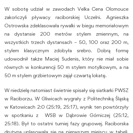
W sobotę udział w zawodach Velka Cena Olomouce
zakończyli pływacy raciborskiej Uczelni. Agnieszka
Ostrowska zdeklasowała rywalki w biegu memoriałowym
na dystansie 200 metrów stylem zmiennym, na
wszystkich trzech dystansach – 50, 100 oraz 200 m,
stylem klasycznym zdobyła srebro. Dobrą formę
udowodnił także Maciej Sudenis, który nie miał sobie
równych w konkurencji 50 m stylem motylkowym, a na
50 m stylem grzbietowym zajął czwartą lokatę.
W niedzielę natomiast świetnie spisały się siatkarki PWSZ
w Raciborzu. W Gliwicach wygrały z Politechniką Śląską
w Katowicach 2:0 (25:19, 25:17), wynik ten powtórzyły
w spotkaniu z WSB w Dąbrowie Górniczej (25:12,
25:18). Był to ostatni turniej fazy grupowej. Raciborska
drużyna uplasowała się na pierwszym miejscu w tabeli,