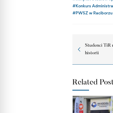
#
Konkurs Administra
#
PWSZ w Raciborzu
Studenci TiR 
historii
Related Pos