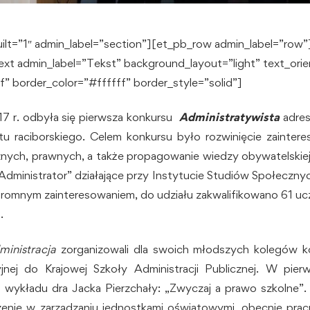
ilt=”1″ admin_label=”section”][et_pb_row admin_label=”row
xt admin_label=”Tekst” background_layout=”light” text_orien
” border_color=”#ffffff” border_style=”solid”]
7 r. odbyła się pierwsza konkursu
Administratywista
adre
tu raciborskiego. Celem konkursu było rozwinięcie zainter
znych, prawnych, a także propagowanie wiedzy obywatelskiej.
dministrator” działające przy Instytucie Studiów Społeczn
gromnym zainteresowaniem, do udziału zakwalifikowano 61 uc
.
ministracja
zorganizowali dla swoich młodszych kolegów 
jnej do Krajowej Szkoły Administracji Publicznej. W pier
i wykładu dra Jacka Pierzchały: „Zwyczaj a prawo szkolne
zenie w zarządzaniu jednostkami oświatowymi, obecnie pracu