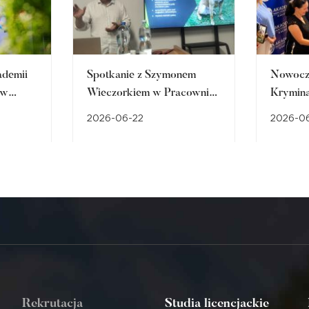
ademii
Spotkanie z Szymonem
Nowocz
 w
Wieczorkiem w Pracowni
Krymina
które
Kryminalistyki
Nowe mi
2026-06-22
2026-06
alnych
przyszł
bezpiec
Rekrutacja
Studia licencjackie