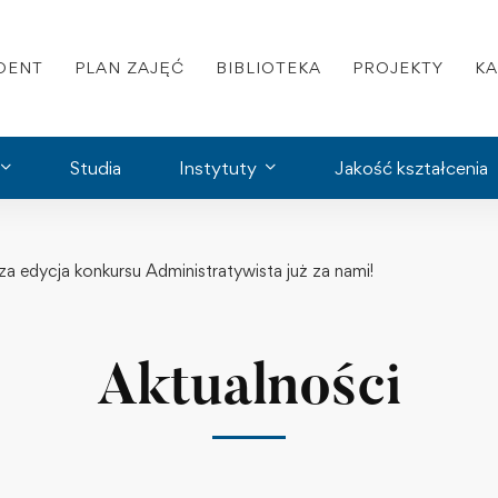
DENT
PLAN ZAJĘĆ
BIBLIOTEKA
PROJEKTY
K
Studia
Instytuty
Jakość kształcenia
za edycja konkursu Administratywista już za nami!
Aktualności