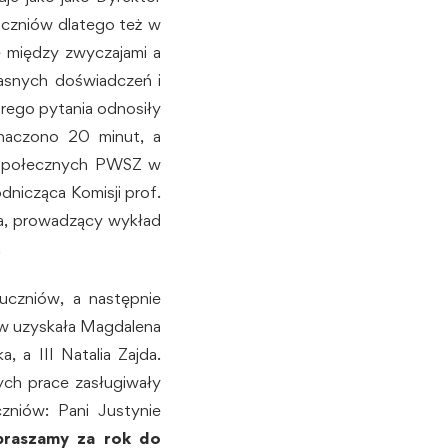
uczniów dlatego też w
e między zwyczajami a
asnych doświadczeń i
rego pytania odnosiły
znaczono 20 minut, a
ów Społecznych PWSZ w
nicząca Komisji prof.
na, prowadzący wykład
.
uczniów, a następnie
tów uzyskała Magdalena
, a III Natalia Zajda.
ych prace zasługiwały
zniów: Pani Justynie
praszamy za rok do