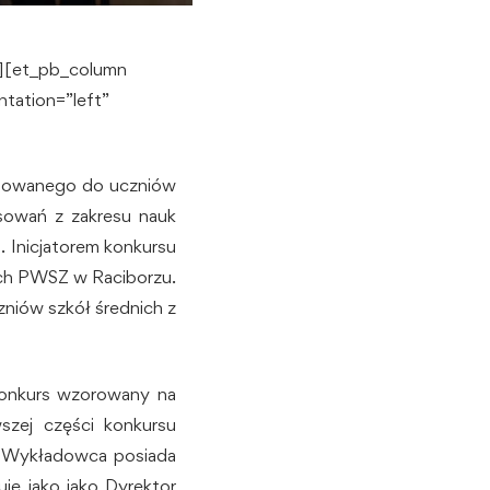
”][et_pb_column
tation=”left”
sowanego do uczniów
esowań z zakresu nauk
 Inicjatorem konkursu
ych PWSZ w Raciborzu.
zniów szkół średnich z
konkurs wzorowany na
wszej części konkursu
”. Wykładowca posiada
je jako jako Dyrektor