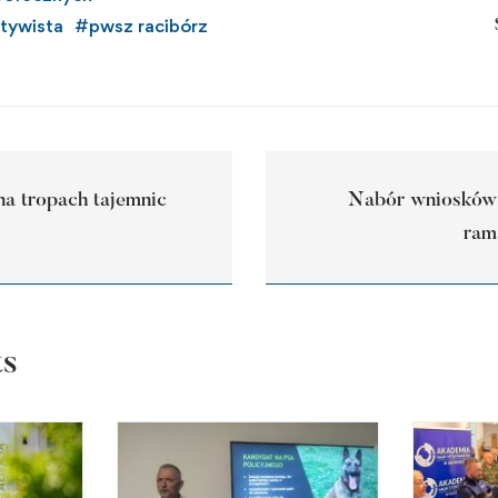
tywista
#
pwsz racibórz
na tropach tajemnic
Nabór wniosków
ram
ts