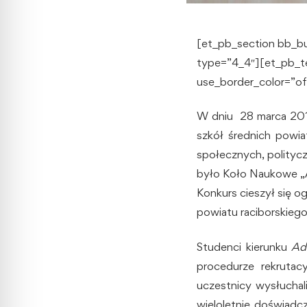
[et_pb_section bb_bu
type=”4_4″][et_pb_te
use_border_color=”off
W dniu 28 marca 201
szkół średnich powia
społecznych, polityc
było Koło Naukowe „A
Konkurs cieszył się o
powiatu raciborskiego
Studenci kierunku
Ad
procedurze rekrutacy
uczestnicy wysłuchal
wieloletnie doświadc