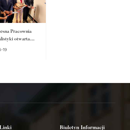
esna Pracownia
Nowatorskie rozwiązania
listyki otwarta.
resocjalizacyjne na wzór
ejsce kształcenia
norweski
-19
2026-06-18
ych specjalistów
zeństwa
Linki
Biuletyn Informacji