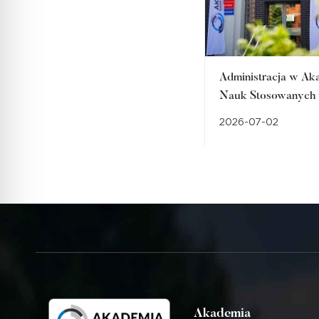
Administracja w Ak
Nauk Stosowanych
Raciborzu – studia, 
2026-07-02
przygotowują do re
wyzwań
Akademia