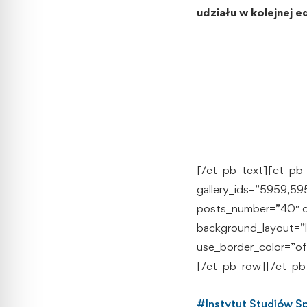
udziału w kolejnej e
[/et_pb_text][et_pb_g
gallery_ids=”5959,5
posts_number=”40″ or
background_layout=”l
use_border_color=”of
[/et_pb_row][/et_pb
#
Instytut Studiów 