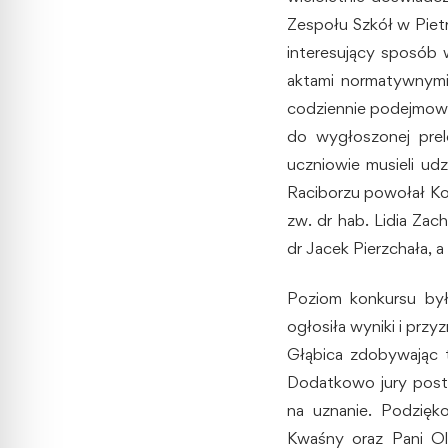
Zespołu Szkół w Piet
interesujący sposób 
aktami normatywnymi
codziennie podejmowa
do wygłoszonej prel
uczniowie musieli ud
Raciborzu powołał Ko
zw. dr hab. Lidia Za
dr Jacek Pierzchała,
Poziom konkursu był
ogłosiła wyniki i prz
Głąbica zdobywając ty
Dodatkowo jury post
na uznanie. Podzięk
Kwaśny oraz Pani O