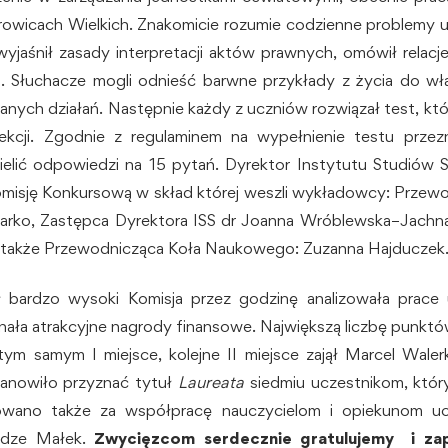
rowicach Wielkich. Znakomicie rozumie codzienne problemy 
wyjaśnił zasady interpretacji aktów prawnych, omówił relacj
. Słuchacze mogli odnieść barwne przykłady z życia do wł
nych działań. Następnie każdy z uczniów rozwiązał test, któ
ekcji. Zgodnie z regulaminem na wypełnienie testu prze
zielić odpowiedzi na 15 pytań. Dyrektor Instytutu Studi
misję Konkursową w skład której weszli wykładowcy: Przewod
charko, Zastępca Dyrektora ISS dr Joanna Wróblewska–Jach
 a także Przewodnicząca Koła Naukowego: Zuzanna Hajduczek
 bardzo wysoki Komisja przez godzinę analizowała prace 
yznała atrakcyjne nagrody finansowe. Największą liczbę punk
m samym I miejsce, kolejne II miejsce zajął Marcel Walerka
anowiło przyznać tytuł
Laureata
siedmiu uczestnikom, któr
owano także za współpracę nauczycielom i opiekunom uc
ldze Małek.
Zwycięzcom serdecznie gratulujemy i za