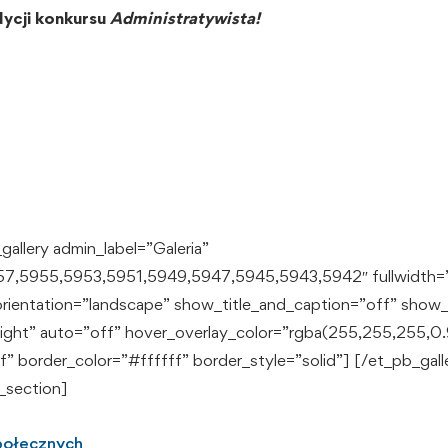
dycji konkursu
Administratywista!
allery admin_label=”Galeria”
957,5955,5953,5951,5949,5947,5945,5943,5942″ fullwidth=
ientation=”landscape” show_title_and_caption=”off” show_
ight” auto=”off” hover_overlay_color=”rgba(255,255,255,0.
f” border_color=”#ffffff” border_style=”solid”] [/et_pb_gal
_section]
Społecznych