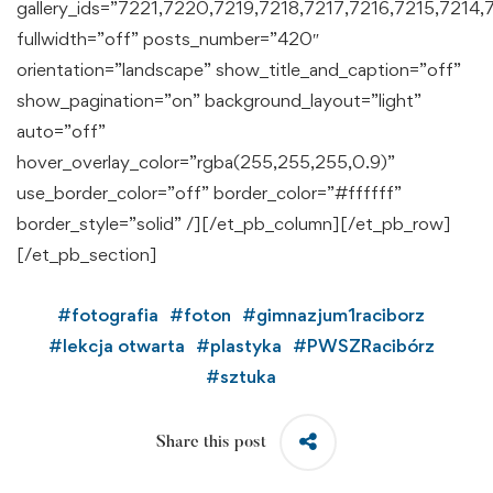
gallery_ids=”7221,7220,7219,7218,7217,7216,7215,721
fullwidth=”off” posts_number=”420″
orientation=”landscape” show_title_and_caption=”off”
show_pagination=”on” background_layout=”light”
auto=”off”
hover_overlay_color=”rgba(255,255,255,0.9)”
use_border_color=”off” border_color=”#ffffff”
border_style=”solid” /][/et_pb_column][/et_pb_row]
[/et_pb_section]
#
fotografia
#
foton
#
gimnazjum1raciborz
#
lekcja otwarta
#
plastyka
#
PWSZRacibórz
#
sztuka
Share this post