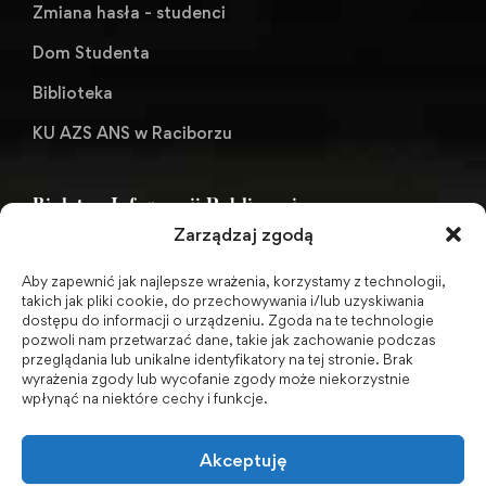
Zmiana hasła - studenci
Dom Studenta
Biblioteka
KU AZS ANS w Raciborzu
Biuletyn Informacji Publicznej
Zarządzaj zgodą
Aby zapewnić jak najlepsze wrażenia, korzystamy z technologii,
BIP - Biuletyn Informacji Publicznej PWSZ -
takich jak pliki cookie, do przechowywania i/lub uzyskiwania
dostępu do informacji o urządzeniu. Zgoda na te technologie
archiwum
pozwoli nam przetwarzać dane, takie jak zachowanie podczas
przeglądania lub unikalne identyfikatory na tej stronie. Brak
wyrażenia zgody lub wycofanie zgody może niekorzystnie
Social Media
wpłynąć na niektóre cechy i funkcje.
Akceptuję