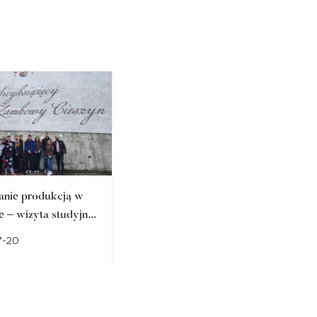
anie produkcją w
Studencka fotografia
e – wizyta studyjna
artystyczna w prestiżowych
arze Zamkowym w
przestrzeniach regionu.
7-20
2026-07-10
ie
Sukces członka
Studenckiego Koła
Naukowego Fotografii
Artystycznej FOTON