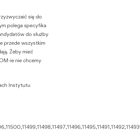
rzyzwyczaić się do
czym polega specyfika
i kandydatów do służby
ale przede wszystkim
dają. Żeby mieć
GROM-ie nie chcemy
ach Instytutu
06,11500,11499,11498,11497,11496,11495,11491,11492,11493