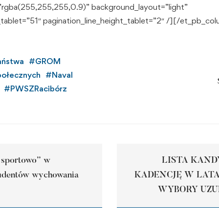
”rgba(255,255,255,0.9)” background_layout=”light”
_tablet=”51″ pagination_line_height_tablet=”2″ /][/et_pb_c
aństwa
#
GROM
Społecznych
#
Naval
#
PWSZRacibórz
a sportowo” w
LISTA KAN
udentów wychowania
KADENCJĘ W LATAC
WYBORY UZU