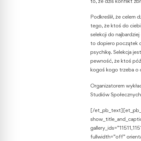
to, że dziś konflikt z
Podkreślił, że celem 
tego, że ktoś do ciebi
selekcji do najbardzi
to dopiero początek d
psychikę. Selekcja jes
pewność, że ktoś późn
kogoś kogo trzeba o 
Organizatorem wykład
Studiów Społecznych
[/et_pb_text][et_pb_
show_title_and_capti
gallery_ids=”11511,1
fullwidth=”off” orie