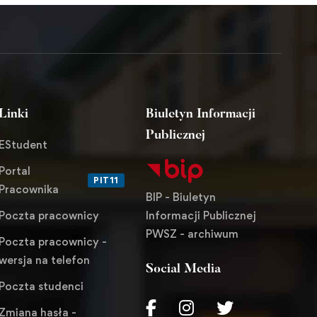
Linki
Biuletyn Informacji
Publicznej
EStudent
Portal
PIT11
Pracownika
BIP - Biuletyn
Informacji Publicznej
Poczta pracownicy
PWSZ - archiwum
Poczta pracownicy -
wersja na telefon
Social Media
Poczta studenci
Zmiana hasła -