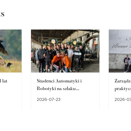
ts
 lat
Studenci Automatyki i
Zarządz
Robotyki na szlaku
praktyc
śląskiego dziedzictwa
w Brow
2026-07-23
2026-0
przemysłowego
Cieszyn