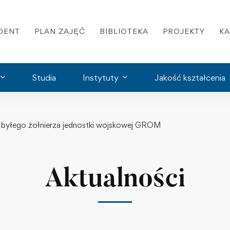
DENT
PLAN ZAJĘĆ
BIBLIOTEKA
PROJEKTY
K
Studia
Instytuty
Jakość kształcenia
 byłego żołnierza jednostki wojskowej GROM
Aktualności