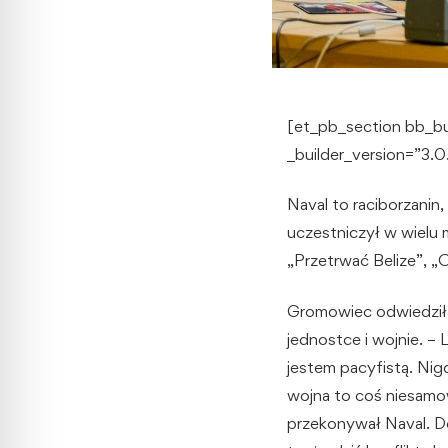
[et_pb_section bb_b
_builder_version=”3.0
Naval to raciborzanin
uczestniczył w wielu m
„Przetrwać Belize”, „
Gromowiec odwiedził
jednostce i wojnie. –
jestem pacyfistą. Nig
wojna to coś niesamow
przekonywał Naval. Do