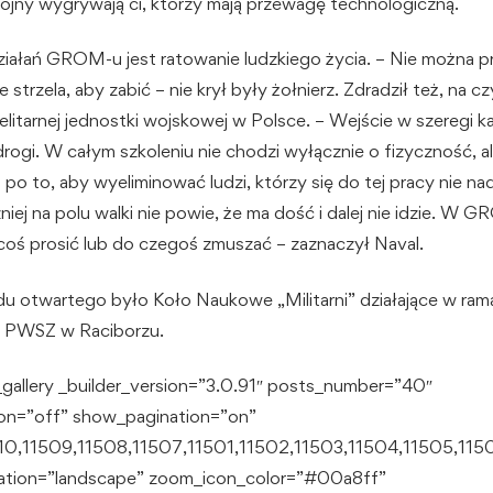
brojny wygrywają ci, którzy mają przewagę technologiczną.
działań GROM-u jest ratowanie ludzkiego życia. – Nie można p
e strzela, aby zabić – nie krył były żołnierz. Zdradził też, na 
ej elitarnej jednostki wojskowej w Polsce. – Wejście w szereg
rogi. W całym szkoleniu nie chodzi wyłącznie o fizyczność, 
t po to, aby wyeliminować ludzi, którzy się do tej pracy nie na
iej na polu walki nie powie, że ma dość i dalej nie idzie. W 
coś prosić lub do czegoś zmuszać – zaznaczył Naval.
u otwartego było Koło Naukowe „Militarni” działające w ram
 PWSZ w Raciborzu.
gallery _builder_version=”3.0.91″ posts_number=”40″
on=”off” show_pagination=”on”
1510,11509,11508,11507,11501,11502,11503,11504,11505,115
ntation=”landscape” zoom_icon_color=”#00a8ff”