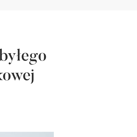
 byłego
kowej