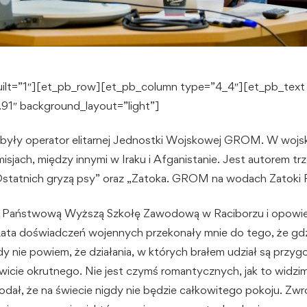
uilt=”1″][et_pb_row][et_pb_column type=”4_4″][et_pb_text
.91″ background_layout=”light”]
, były operator elitarnej Jednostki Wojskowej GROM. W wojsku
isjach, między innymi w Iraku i Afganistanie. Jest autorem trz
Ostatnich gryzą psy” oraz „Zatoka. GROM na wodach Zatoki P
 Państwową Wyższą Szkołę Zawodową w Raciborzu i opowied
 Lata doświadczeń wojennych przekonały mnie do tego, że gd
dy nie powiem, że działania, w których brałem udział są przy
icie okrutnego. Nie jest czymś romantycznych, jak to widzi
dał, że na świecie nigdy nie będzie całkowitego pokoju. Zwr