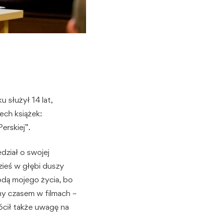
 służył 14 lat,
ech książek:
erskiej”.
ział o swojej
zieś w głębi duszy
godą mojego życia, bo
my czasem w filmach –
ócił także uwagę na