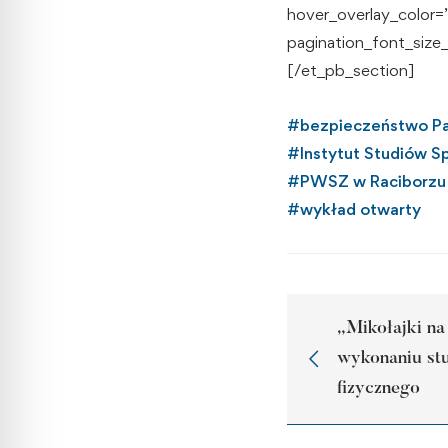
hover_overlay_color=
pagination_font_size
[/et_pb_section]
#
bezpieczeństwo P
#
Instytut Studiów 
#
PWSZ w Raciborzu
#
wykład otwarty
„Mikołajki n
wykonaniu st
fizycznego