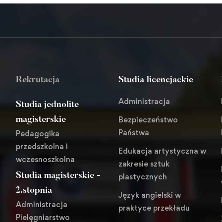
Rekrutacja
Studia licencjackie
Administracja
Studia jednolite
Bezpieczeństwo
magisterskie
Państwa
Pedagogika
przedszkolna i
Edukacja artystyczna w
wczesnoszkolna
zakresie sztuk
Studia magisterskie -
plastycznych
i
2.stopnia
Język angielski w
Administracja
praktyce przekładu
Pielęgniarstwo