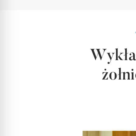
Wykład
żołn