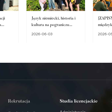
cji
Język niemiecki, historia i
[ZAPISY
a
kultura na pograniczu
międzyk
Śląska – międzynarodowy
#inter
2026-06-03
2026-05
mus+ w
program BIP w ANS w
Racibor
łen
Raciborzu
Rekrutacja
Studia licencjackie