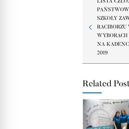
LISTA CZŁ
PAŃSTWOWE
SZKOŁY ZA
RACIBORZU
WYBORACH 
NA KADENCJ
2019
Related Pos