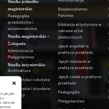
Administracja
Studia jednolite
Bezpieczeństwo
magisterskie
Państwa
Pedagogika
przedszkolna i
Edukacja artystyczna w
wczesnoszkolna
zakresie sztuk
Studia magisterskie -
plastycznych
i
2.stopnia
Język angielski w
Administracja
praktyce przekładu
Pielęgniarstwo
Język niemiecki w
Studia inżynierskie
praktyce przekładu
Architektura
Język czeski w praktyce
Automatyka i robotyka
przekładu
Zarządzanie i inżynieria
Pedagogika
 jak pliki
produkcji
i o
Pielęgniarstwo
 takie jak
stronie.