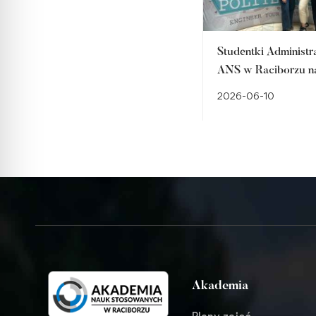
Studentki Administra
ANS w Raciborzu n
międzynarodowym
2026-06-10
projekcie BIP Eras
Rumunii. Tydzień pe
wiedzy, inspiracji i
międzynarodowych
doświadczeń
Akademia