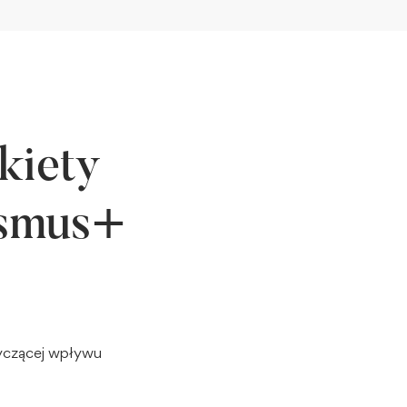
kiety
asmus+
tyczącej wpływu