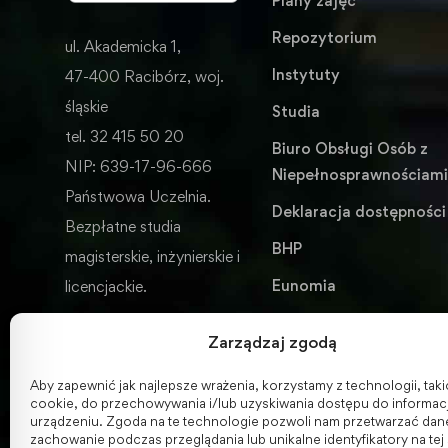
Plany zajęć
Repozytorium
ul. Akademicka 1,
Instytuty
47-400 Racibórz, woj.
śląskie
Studia
tel. 32 415 50 20
Biuro Obsługi Osób z
NIP: 639-17-96-666
Niepełnosprawnościam
Państwowa Uczelnia.
Deklaracja dostępności
Bezpłatne studia
BHP
magisterskie, inżynierskie i
Eunomia
licencjackie.
Wydawnictwo
Zarządzaj zgodą
ENGLISH VERSION
Aby zapewnić jak najlepsze wrażenia, korzystamy z technologii, takich
cookie, do przechowywania i/lub uzyskiwania dostępu do informacj
urządzeniu. Zgoda na te technologie pozwoli nam przetwarzać dane,
zachowanie podczas przeglądania lub unikalne identyfikatory na tej 