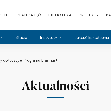
DENT
PLAN ZAJĘĆ
BIBLIOTEKA
PROJEKTY
K
Studia
Instytuty
Jakość kształcenia
ety dotyczącej Programu Erasmus+
Aktualności