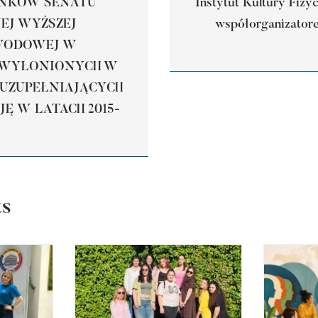
ONKÓW SENATU
Instytut Kultury Fizy
J WYŻSZEJ
współorganizator
WODOWEJ W
 WYŁONIONYCH W
UZUPEŁNIAJĄCYCH
Ę W LATACH 2015-
ts