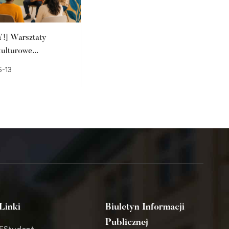
!] Warsztaty
Studentki pedagogiki
ulturowe
przedszkolnej i
lab+2026 w ANS w
wczesnoszkolnej w
-13
2026-05-11
zu
międzynarodowym
programie Erasmus+ BIP
na Słowacji
Linki
Biuletyn Informacji
Publicznej