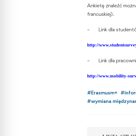
Ankietę znaleźć można
francuskiej).
– Link dla studentów 
http://www.studentsurve
– Link dla pracownikó
http://www.mobility-surv
#
Erasmusm+
#
info
#
wymiana międzyna