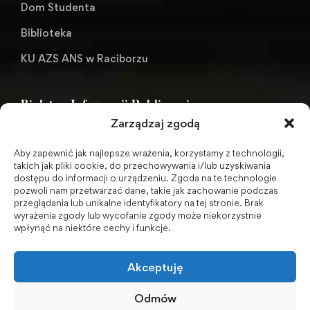
Dom Studenta
Biblioteka
KU AZS ANS w Raciborzu
Biuletyn Informacji Publicznej
Zarządzaj zgodą
Aby zapewnić jak najlepsze wrażenia, korzystamy z technologii,
BIP - Biuletyn Informacji Publicznej PWSZ -
takich jak pliki cookie, do przechowywania i/lub uzyskiwania
dostępu do informacji o urządzeniu. Zgoda na te technologie
archiwum
pozwoli nam przetwarzać dane, takie jak zachowanie podczas
przeglądania lub unikalne identyfikatory na tej stronie. Brak
wyrażenia zgody lub wycofanie zgody może niekorzystnie
Social Media
wpłynąć na niektóre cechy i funkcje.
Akceptuję
Odmów