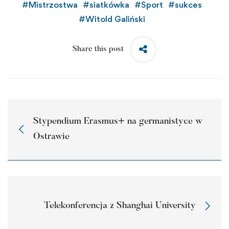
#
Mistrzostwa
#
siatkówka
#
Sport
#
sukces
#
Witold Galiński
Share this post
Stypendium Erasmus+ na germanistyce w
Ostrawie
Telekonferencja z Shanghai University