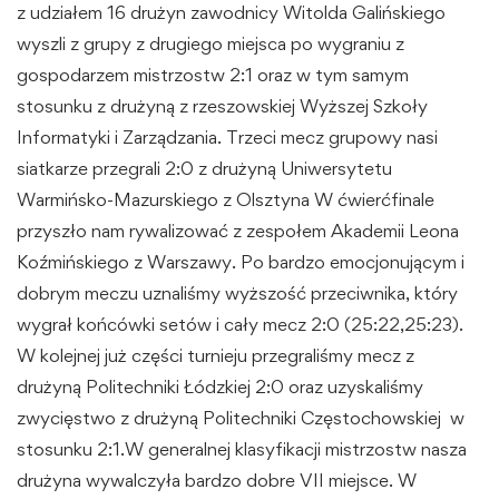
z udziałem 16 drużyn zawodnicy Witolda Galińskiego
wyszli z grupy z drugiego miejsca po wygraniu z
gospodarzem mistrzostw 2:1 oraz w tym samym
stosunku z drużyną z rzeszowskiej Wyższej Szkoły
Informatyki i Zarządzania. Trzeci mecz grupowy nasi
siatkarze przegrali 2:0 z drużyną Uniwersytetu
Warmińsko-Mazurskiego z Olsztyna W ćwierćfinale
przyszło nam rywalizować z zespołem Akademii Leona
Koźmińskiego z Warszawy. Po bardzo emocjonującym i
dobrym meczu uznaliśmy wyższość przeciwnika, który
wygrał końcówki setów i cały mecz 2:0 (25:22,25:23).
W kolejnej już części turnieju przegraliśmy mecz z
drużyną Politechniki Łódzkiej 2:0 oraz uzyskaliśmy
zwycięstwo z drużyną Politechniki Częstochowskiej w
stosunku 2:1.W generalnej klasyfikacji mistrzostw nasza
drużyna wywalczyła bardzo dobre VII miejsce. W