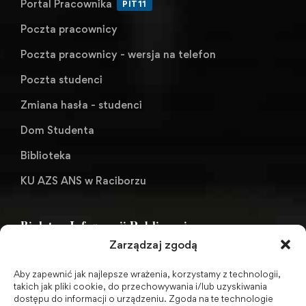
Portal Pracownika
PIT11
Poczta pracownicy
Poczta pracownicy - wersja na telefon
Poczta studenci
Zmiana hasła - studenci
Dom Studenta
Biblioteka
KU AZS ANS w Raciborzu
Biuletyn Informacji Publicznej
Zarządzaj zgodą
Aby zapewnić jak najlepsze wrażenia, korzystamy z technologii,
BIP - Biuletyn Informacji Publicznej PWSZ -
takich jak pliki cookie, do przechowywania i/lub uzyskiwania
dostępu do informacji o urządzeniu. Zgoda na te technologie
archiwum