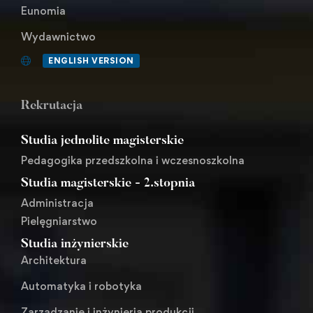
Eunomia
Wydawnictwo
ENGLISH VERSION
Rekrutacja
Studia jednolite magisterskie
Pedagogika przedszkolna i wczesnoszkolna
Studia magisterskie - 2.stopnia
Administracja
Pielęgniarstwo
Studia inżynierskie
Architektura
Automatyka i robotyka
Zarządzanie i inżynieria produkcji