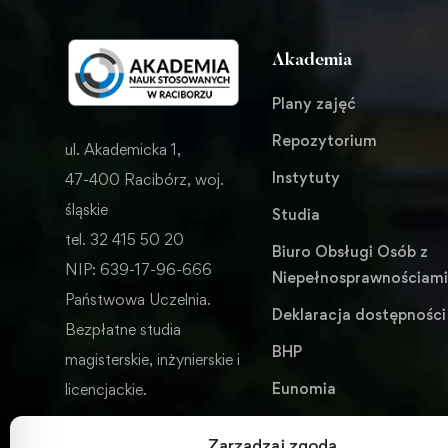
Akademia
Plany zajęć
Repozytorium
ul. Akademicka 1,
Instytuty
47-400 Racibórz, woj.
śląskie
Studia
tel. 32 415 50 20
Biuro Obsługi Osób z
NIP: 639-17-96-666
Niepełnosprawnościam
Państwowa Uczelnia.
Deklaracja dostępności
Bezpłatne studia
BHP
magisterskie, inżynierskie i
Eunomia
licencjackie.
Wydawnictwo
Zarządzaj zgodą