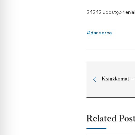
24242 udostępnienia
#
dar serca
Książkomat – 
Related Pos