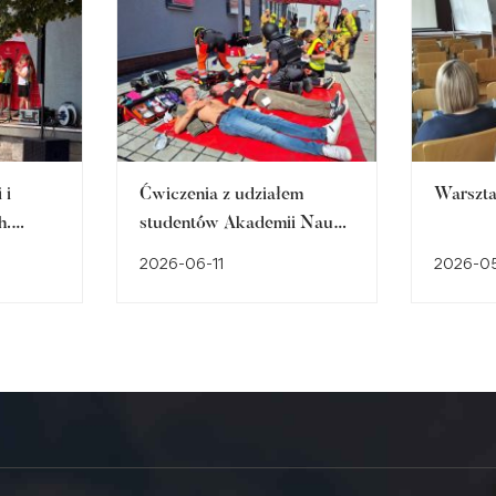
 i
Ćwiczenia z udziałem
Warszta
h.
studentów Akademii Nauk
 i
Stosowanych:
2026-06-11
2026-0
e
Bezpieczeństwa państwa,
Pielęgniarstwa i Pedagogiki