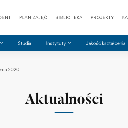
DENT
PLAN ZAJĘĆ
BIBLIOTEKA
PROJEKTY
K
Studia
Instytuty
Jakość kształcenia
erca 2020
Aktualności