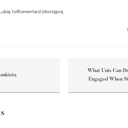
Lubię to!KomentarzUdostępnij
What Unis Can D
ankieta
Engaged When St
ts