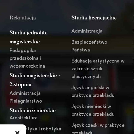
Rekrutacja
Studia licencjackie
Administracja
Studia jednolite
Bezpieczeństwo
magisterskie
Państwa
Pedagogika
przedszkolna i
Edukacja artystyczna w
wczesnoszkolna
zakresie sztuk
Studia magisterskie -
plastycznych
i
2.stopnia
Język angielski w
Administracja
praktyce przekładu
Pielęgniarstwo
Język niemiecki w
Studia inżynierskie
praktyce przekładu
Architektura
Język czeski w praktyce
Automatyka i robotyka
przekładu