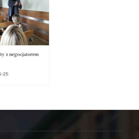
ty z negocjatorem
II Międzynarodowa
Konferencja Naukowa
Studentów Pedagogiki w
5-25
2026-05-21
Raciborzu