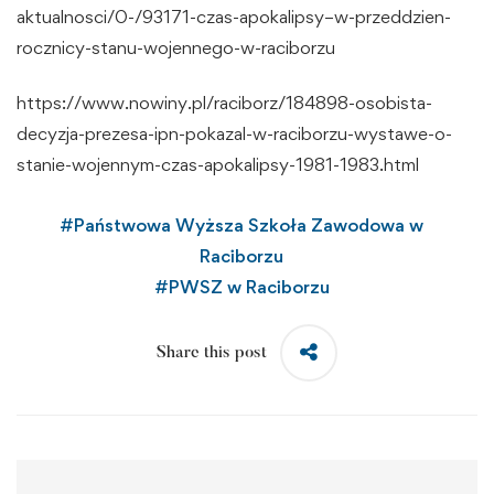
aktualnosci/0-/93171-czas-apokalipsy–w-przeddzien-
rocznicy-stanu-wojennego-w-raciborzu
https://www.nowiny.pl/raciborz/184898-osobista-
decyzja-prezesa-ipn-pokazal-w-raciborzu-wystawe-o-
stanie-wojennym-czas-apokalipsy-1981-1983.html
#
Państwowa Wyższa Szkoła Zawodowa w
Raciborzu
#
PWSZ w Raciborzu
Share this post