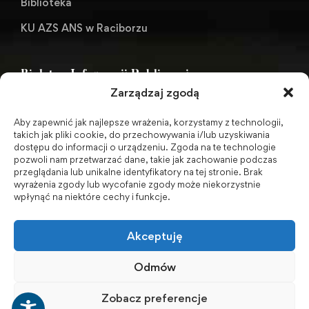
Biblioteka
KU AZS ANS w Raciborzu
Biuletyn Informacji Publicznej
Zarządzaj zgodą
Aby zapewnić jak najlepsze wrażenia, korzystamy z technologii,
BIP - Biuletyn Informacji Publicznej PWSZ -
takich jak pliki cookie, do przechowywania i/lub uzyskiwania
dostępu do informacji o urządzeniu. Zgoda na te technologie
archiwum
pozwoli nam przetwarzać dane, takie jak zachowanie podczas
przeglądania lub unikalne identyfikatory na tej stronie. Brak
wyrażenia zgody lub wycofanie zgody może niekorzystnie
Social Media
wpłynąć na niektóre cechy i funkcje.
Akceptuję
Odmów
Zobacz preferencje
© 2001-2026 Akademia Nauk Stosowanych w Raciborzu