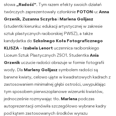
słowa
„Radość”
.
Tym razem efekty swoich działań
twórczych zaprezentowały członkinie
FOTON
-u:
Anna
Grzenik, Zuzanna Sczyrba
i
Marlena Golijasz
(studentki kierunku: edukacji artystycznej w zakresie
sztuk plastycznych raciborskiej PWSZ), a także
kandydatka do
Szkolnego Koła Fotograficznego
KLISZA
–
Izabela Lenort
uczennica raciborskiego
Liceum Sztuk Plastycznych ZSO1. Studentka
Ania
Grzenik
uczucie radości obrazuje w formie fotografii
wody. Dla
Marleny
Golijasz
symbolem radości są
barwne kwiaty, celowo ujęte w kwadratowych kadrach z
zastosowaniem minimalnej głębi ostrości, uwypuklając
tym sposobem pierwszoplanowe wizerunki kwiatów,
jednocześnie rozmywając tło.
Marlena
podczas
autoprezentacji omówiła szczegółowo wybrane kadry
pod kątem zastosowanych środków wyrazu