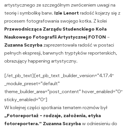
artystycznego ze szczególnym zwróceniem uwagi na
teorię i symbolikę barw.
Izie Lenort
radość kojarzy się z
procesem fotografowania swojego kotka. Z kolei
Przewodnicząca Zarządu
Studenckiego Koła
Naukowego Fotografii Artystycznej FOTON
–
Zuzanna Sczyrba
zaprezentowała radość w postaci
pełnych ekspresji, barwnych tryptyków reporterskich,
obrazujący happening artystyczny.
[/et_pb_text][et_pb_text _builder_version=”4.17.4″
_module_preset=”default”
theme_builder_area=”post_content” hover_enabled=”0″
sticky_enabled=”0″]
W kolejnej części spotkania tematem rozmów był
„Fotoreportaż – rodzaje, założenia, etyka
fotoreportera.”
Zuzanna Sczyrba
w odniesieniu do