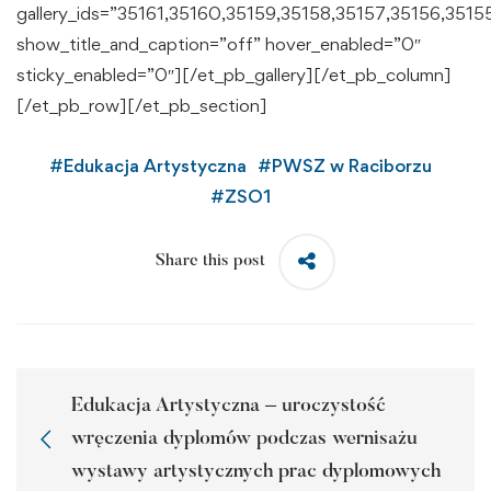
gallery_ids=”35161,35160,35159,35158,35157,35156,3515
show_title_and_caption=”off” hover_enabled=”0″
sticky_enabled=”0″][/et_pb_gallery][/et_pb_column]
[/et_pb_row][/et_pb_section]
#
Edukacja Artystyczna
#
PWSZ w Raciborzu
#
ZSO1
Share this post
Edukacja Artystyczna – uroczystość
wręczenia dyplomów podczas wernisażu
wystawy artystycznych prac dyplomowych