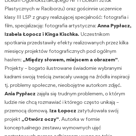
Liceum Ogólnokształcącego Nr 1 i Liceum Sztuk
Plastycznych w Raciborzu) oraz gościnnie uczennice
klasy III LSP z grupy realizującej specjalność: fotografia i
film, specjalizację: fotografia artystyczna:
Anna Pypłacz,
Izabela Łopocz i Kinga Kischka.
Uczestnikom
spotkania przedstawiły efekty realizowanych przez kilka
miesięcy projektów fotograficznych pod ogólnym
hasłem:
„Między słowem, miejscem a obrazem”
.
Projekty – bogato ilustrowane świadomie wybranymi
kadrami swoją treścią zwracały uwagę na źródła inspiracji
tj. problemy społeczne, nieobojętne autorkom zdjęć.
Ania Pypłacz
zajęła się trudnym problemem, o którym
ludzie nie chcą rozmawiać i którego często unikają –
przemocą domową.
Iza Łopocz
zatytułowała swój
projekt
„Otwórz oczy”
. Autorka w formie
konceptualnego zestawu wymownych ujęć