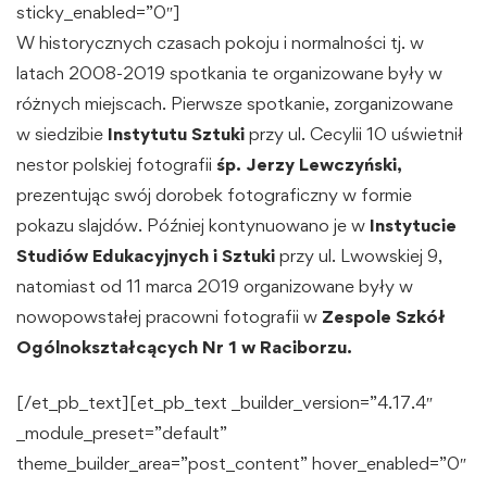
sticky_enabled=”0″]
W historycznych czasach pokoju i normalności tj. w
latach 2008-2019 spotkania te organizowane były w
różnych miejscach. Pierwsze spotkanie, zorganizowane
w siedzibie
Instytutu Sztuki
przy ul. Cecylii 10 uświetnił
nestor polskiej fotografii
śp. Jerzy Lewczyński,
prezentując swój dorobek fotograficzny w formie
pokazu slajdów. Później kontynuowano je w
Instytucie
Studiów Edukacyjnych i Sztuki
przy ul. Lwowskiej 9,
natomiast od 11 marca 2019 organizowane były w
nowopowstałej pracowni fotografii w
Zespole Szkół
Ogólnokształcących Nr 1
w Raciborzu.
[/et_pb_text][et_pb_text _builder_version=”4.17.4″
_module_preset=”default”
theme_builder_area=”post_content” hover_enabled=”0″