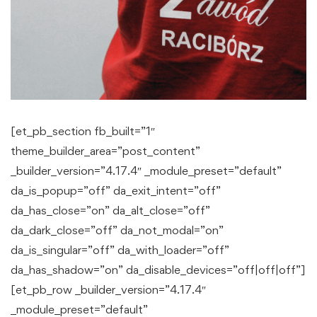
[et_pb_section fb_built=”1″
theme_builder_area=”post_content”
_builder_version=”4.17.4″ _module_preset=”default”
da_is_popup=”off” da_exit_intent=”off”
da_has_close=”on” da_alt_close=”off”
da_dark_close=”off” da_not_modal=”on”
da_is_singular=”off” da_with_loader=”off”
da_has_shadow=”on” da_disable_devices=”off|off|off”]
[et_pb_row _builder_version=”4.17.4″
_module_preset=”default”