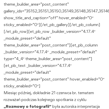
theme_builder_area=”post_content”
gallery_ids=”35152,35151,35150,35149,35148,35147,3514
show_title_and_caption=”off” hover_enabled=”0″
sticky_enabled=”0″][/et_pb_gallery][/et_pb_column]
[/et_pb_row][et_pb_row _builder_version=”4.17.4″
_module_preset=”default”
theme_builder_area=”post_content”][et_pb_column
_builder_version=”4.17.4″ _module_preset=”default”
type=”4_4″ theme_builder_area=”post_content”]
[et_pb_text _builder_version=”4.17.4″
_module_preset=”default”
theme_builder_area=”post_content” hover_enabled=”0″
sticky_enabled=”0″]
Miesiąc później, dokładnie 21 czerwca br. tematem
rozważań podczas kolejnego spotkania z cyklu
„Rozmowy o fotografii”
była autorska interpretacja