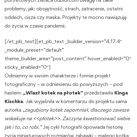
portretowych zwraca odbiorcom uwagę na takie
problemy, jak: obojętność, strach, zatracenie, ostatni
oddech, cisza czy maska. Projekty te mocno nawiązują
do życia w czasie pandemii.
[/et_pb_text][et_pb_text _builder_version=”4.17.4″
_module_preset=”default”
theme_builder_area=”post_content” hover_enabled=”0″
sticky_enabled=”0″]
Odmienny w swoim charakterze i formie projekt
fotograficzny – w odniesieniu do powyższych – pod
hasłem:
„Wlazł kotek na płotek”
przedstawiła
Kinga
Kischka
. Jak wyjaśniła w komentarzu do projektu sama
autorka „
zagubiony kotek
zapomniał, dlaczego zawsze
wskakuje na <<płotek>>. Zaczyna kwestionować siebie
jak i to, co robi.”
Jej cykl fotografii opowiada historię
życia miniaturowych rozmiarów zabawki – małego kotka