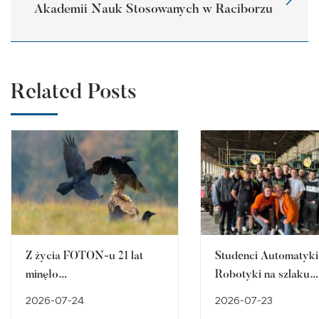
Akademii Nauk Stosowanych w Raciborzu
Related Posts
Z życia FOTON-u 21 lat
Studenci Automatyki 
minęło…
Robotyki na szlaku
śląskiego dziedzictw
2026-07-24
2026-07-23
przemysłowego