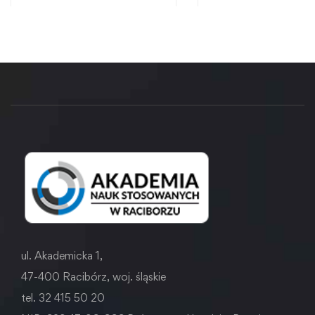
ul. Akademicka 1,
47-400 Racibórz, woj. śląskie
tel. 32 415 50 20