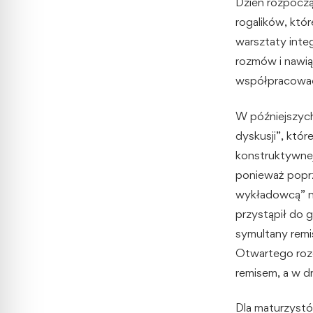
Dzień rozpocz
rogalików, któr
warsztaty integ
rozmów i nawią
współpracować 
W późniejszych
dyskusji”, któr
konstruktywnej
ponieważ poprz
wykładowcą” na
przystąpił do 
symultany remi
Otwartego roze
remisem, a w dr
Dla maturzystó