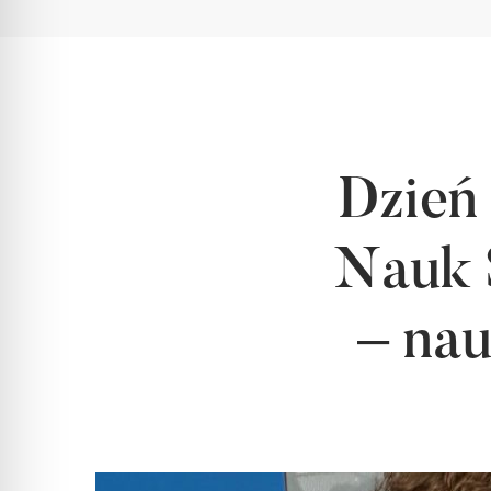
Dzień
Nauk 
– nau