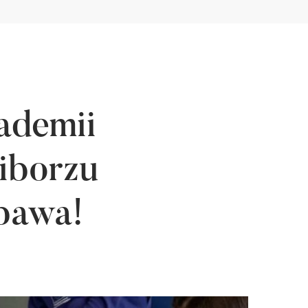
ademii
iborzu
abawa!