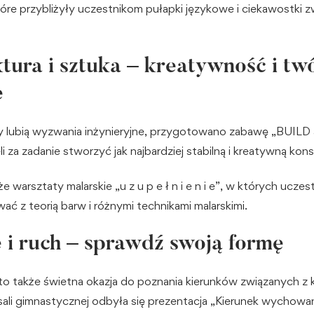
tóre przybliżyły uczestnikom pułapki językowe i ciekawostki z
tura i sztuka – kreatywność i tw
e
zy lubią wyzwania inżynieryjne, przygotowano zabawę „BUILD 
i za zadanie stworzyć jak najbardziej stabilną i kreatywną kons
e warsztaty malarskie „u z u p e ł n i e n i e”, w których uczes
ć z teorią barw i różnymi technikami malarskimi.
 i ruch – sprawdź swoją formę
to także świetna okazja do poznania kierunków związanych z k
sali gimnastycznej odbyła się prezentacja „Kierunek wychowa