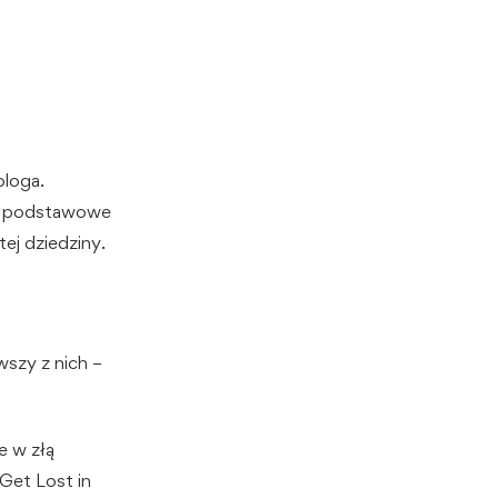
ologa.
 są podstawowe
ej dziedziny.
wszy z nich –
e w złą
Get Lost in