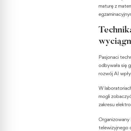
maturę z matem
egzaminacyjnym
Technika
wyciągn
Pasjonaci techn
odbywała się g
rozwój AI wpływ
W laboratoriac
mogli zobaczyć
zakresu elektro
Organizowany b
telewizyjnego 