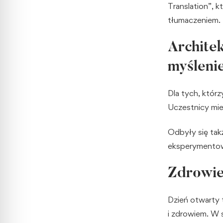
Translation”, k
tłumaczeniem.
Architek
myśleni
Dla tych, któr
Uczestnicy miel
Odbyły się takż
eksperymentowa
Zdrowie
Dzień otwarty 
i zdrowiem. W 