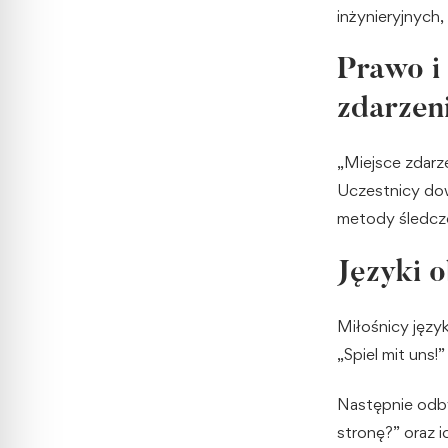
inżynieryjnych
Prawo i
zdarzen
„Miejsce zdarz
Uczestnicy dow
metody śledcze 
Języki 
Miłośnicy języ
„Spiel mit uns!
Następnie odby
stronę?” oraz 