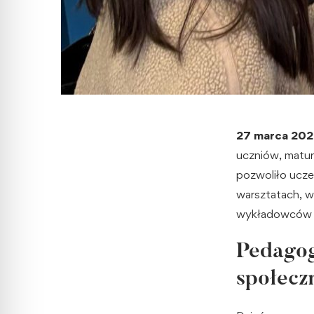
27 marca 202
uczniów, matur
pozwoliło uczes
warsztatach, w
wykładowców 
Pedagogi
społecz