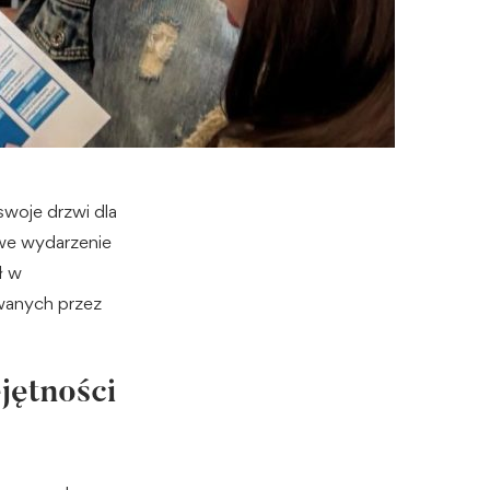
woje drzwi dla
we wydarzenie
ł w
wanych przez
jętności