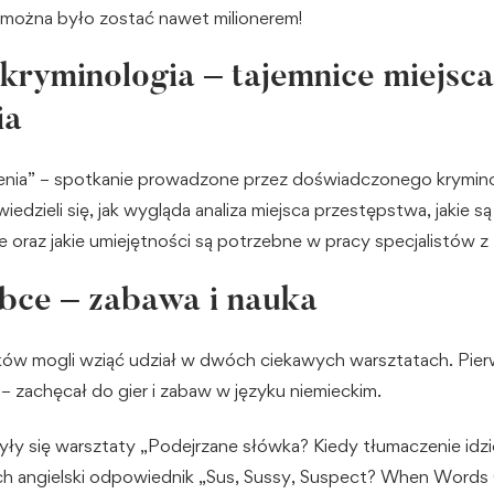
, można było zostać nawet milionerem!
 kryminologia – tajemnice miejsca
ia
enia” – spotkanie prowadzone przez doświadczonego krymin
iedzieli się, jak wygląda analiza miejsca przestępstwa, jakie
oraz jakie umiejętności są potrzebne w pracy specjalistów z t
obce – zabawa i nauka
ków mogli wziąć udział w dwóch ciekawych warsztatach. Pier
” – zachęcał do gier i zabaw w języku niemieckim.
ły się warsztaty „Podejrzane słówka? Kiedy tłumaczenie idzi
ich angielski odpowiednik „Sus, Sussy, Suspect? When Words 