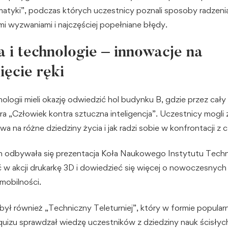
atyki”, podczas których uczestnicy poznali sposoby radzenia
i wyzwaniami i najczęściej popełniane błędy.
 i technologie – innowacje na
ięcie ręki
ologii mieli okazję odwiedzić hol budynku B, gdzie przez cały
ra „Człowiek kontra sztuczna inteligencja”. Uczestnicy mogli 
a na różne dziedziny życia i jak radzi sobie w konfrontacji z 
h odbywała się prezentacja Koła Naukowego Instytutu Techni
 w akcji drukarkę 3D i dowiedzieć się więcej o nowoczesnych
mobilności.
ył również „Techniczny Teleturniej”, który w formie popula
quizu sprawdzał wiedzę uczestników z dziedziny nauk ścisłych