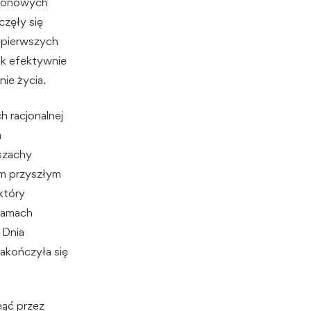
amonowych
częły się
o pierwszych
ak efektywnie
ie życia.
 racjonalnej
a
szachy
im przyszłym
który
 ramach
 Dnia
akończyła się
nąć przez