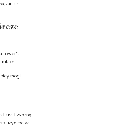
wiązane z
órcze
a tower”.
trukcję.
tnicy mogli
ulturą fizyczną
nie fizyczne w