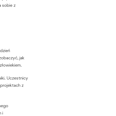
 sobie z
 dzień
zobaczyć, jak
człowiekiem.
ki. Uczestnicy
 projektach z
rnego
 i