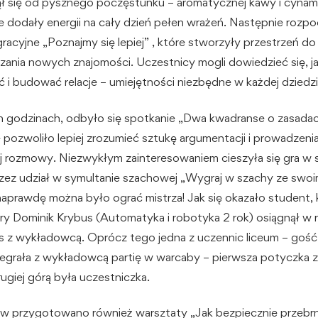
ął się od pysznego poczęstunku – aromatycznej kawy i cyn
e dodały energii na cały dzień pełen wrażeń. Następnie rozpo
racyjne „Poznajmy się lepiej” , które stworzyły przestrzeń d
zania nowych znajomości. Uczestnicy mogli dowiedzieć się, j
i budować relacje – umiejętności niezbędne w każdej dziedzin
 godzinach, odbyło się spotkanie „Dwa kwadranse o zasadach
e pozwoliło lepiej zrozumieć sztukę argumentacji i prowadzeni
 rozmowy. Niezwykłym zainteresowaniem cieszyła się gra w 
ez udział w symultanie szachowej „Wygraj w szachy ze swo
prawdę można było ograć mistrza! Jak się okazało student, 
gry Dominik Krybus (Automatyka i robotyka 2 rok) osiągnął w
s z wykładowcą. Oprócz tego jedna z uczennic liceum – gość
grała z wykładowcą partię w warcaby – pierwsza potyczka z
ugiej górą była uczestniczka.
w przygotowano również warsztaty „Jak bezpiecznie przebr