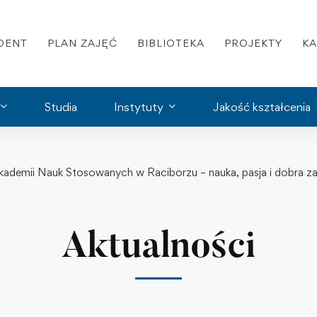
DENT
PLAN ZAJĘĆ
BIBLIOTEKA
PROJEKTY
K
Studia
Instytuty
Jakość kształcenia
ademii Nauk Stosowanych w Raciborzu – nauka, pasja i dobra z
Aktualności