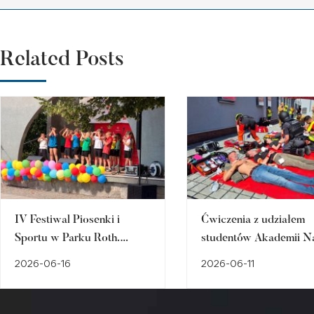
Related Posts
IV Festiwal Piosenki i
Ćwiczenia z udziałem
Sportu w Parku Roth.
studentów Akademii N
Dzieci, muzyka, ruch i
Stosowanych:
2026-06-16
2026-06-11
akademickie atrakcje
Bezpieczeństwa państw
Pielęgniarstwa i Pedag