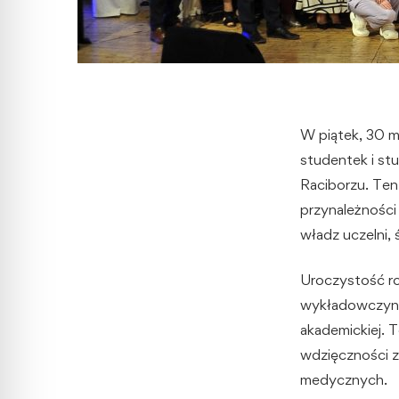
W piątek, 30 m
studentek i s
Raciborzu. Te
przynależności 
władz uczelni
Uroczystość ro
wykładowczyni 
akademickiej. 
wdzięczności z
medycznych.