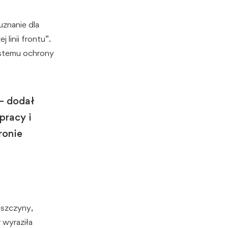
uznanie dla
linii frontu”.
systemu ochrony
 – dodał
pracy i
ronie
eszczyny,
 wyraziła