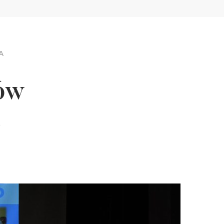
A
ów
5