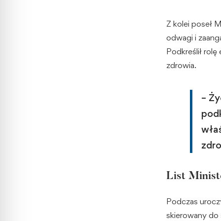
Z kolei poseł M
odwagi i zaanga
Podkreślił rolę
zdrowia.
– Ży
podk
wła
zdro
List Minis
Podczas uroczy
skierowany do 