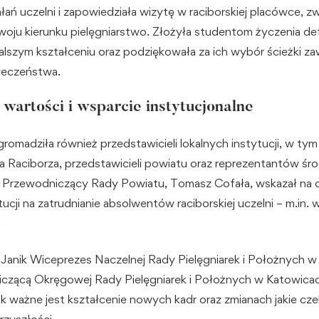
ałań uczelni i zapowiedziała wizytę w raciborskiej placówce, 
woju kierunku pielęgniarstwo. Złożyła studentom życzenia dete
dalszym kształceniu oraz podziękowała za ich wybór ścieżki z
łeczeństwa.
wartości i wsparcie instytucjonalne
romadziła również przedstawicieli lokalnych instytucji, w tym
 Raciborza, przedstawicieli powiatu oraz reprezentantów śr
h. Przewodniczący Rady Powiatu, Tomasz Cofała, wskazał na
tucji na zatrudnianie absolwentów raciborskiej uczelni – m.in. w
.
a Janik Wiceprezes Naczelnej Rady Pielęgniarek i Położnych 
iczącą Okręgowej Rady Pielęgniarek i Położnych w Katowica
ak ważne jest kształcenie nowych kadr oraz zmianach jakie cz
przyszłości.