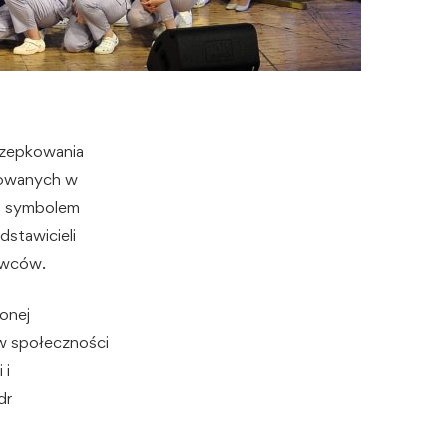
czepkowania
sowanych w
ji symbolem
dstawicieli
owców.
onej
 w społeczności
 i
dr