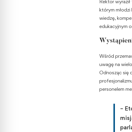
Rektor wyraził 
którym młodzi 
wiedzę, kompet
edukacyjnym o
Wystąpienia
Wśród przemawi
uwagę na wielo
Odnosząc się d
profesjonalizm
personelem m
– Et
misj
parl