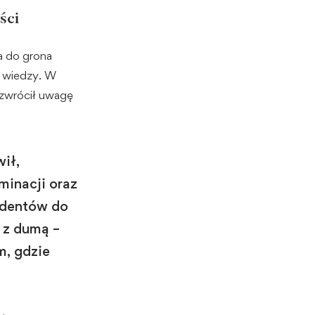
ści
a do grona
 i wiedzy. W
 zwrócił uwagę
ił,
minacji oraz
tudentów do
 z dumą –
m, gdzie