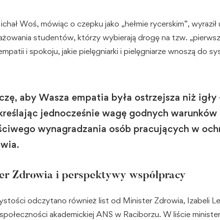
ichał Woś, mówiąc o czepku jako „hełmie rycerskim”, wyraził 
żowania studentów, którzy wybierają drogę na tzw. „pierwszej 
 empatii i spokoju, jakie pielęgniarki i pielęgniarze wnoszą do 
czę, aby Wasza empatia była ostrzejsza niż igły
reślając jednocześnie wagę godnych warunków 
ściwego wynagradzania osób pracujących w och
wia.
ter Zdrowia i perspektywy współpracy
stości odczytano również list od Minister Zdrowia, Izabeli L
społeczności akademickiej ANS w Raciborzu. W liście minister