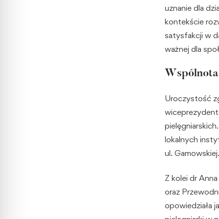
uznanie dla dzi
kontekście roz
satysfakcji w 
ważnej dla spo
Wspólnota 
Uroczystość zg
wiceprezydenta
pielęgniarskic
lokalnych insty
ul. Gamowskiej
Z kolei dr Ann
oraz Przewodn
opowiedziała j
pielęgniarki w 