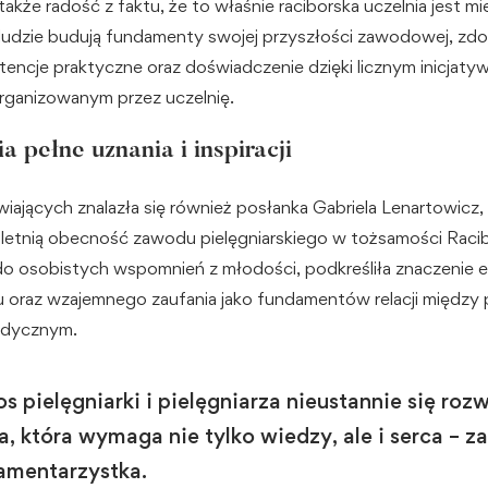
także radość z faktu, że to właśnie raciborska uczelnia jest m
ludzie budują fundamenty swojej przyszłości zawodowej, zd
encje praktyczne oraz doświadczenie dzięki licznym inicjat
rganizowanym przez uczelnię.
 pełne uznania i inspiracji
ających znalazła się również posłanka Gabriela Lenartowicz, 
letnią obecność zawodu pielęgniarskiego w tożsamości Racib
o osobistych wspomnień z młodości, podkreśliła znaczenie e
u oraz wzajemnego zaufania jako fundamentów relacji między
edycznym.
os pielęgniarki i pielęgniarza nieustannie się rozw
a, która wymaga nie tylko wiedzy, ale i serca – z
amentarzystka.