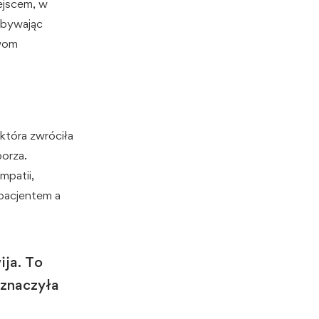
iejscem, w
obywając
ywom
która zwróciła
orza.
mpatii,
 pacjentem a
ija. To
aznaczyła