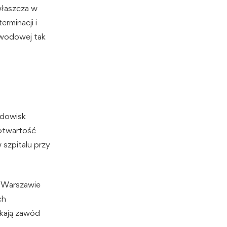
zwłaszcza w
rminacji i
awodowej tak
odowisk
 otwartość
 szpitalu przy
w Warszawie
ch
ekają zawód