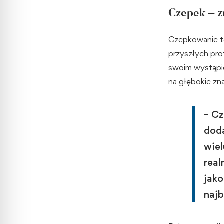
Czepek – z
Czepkowanie to
przyszłych prof
swoim wystąpie
na głębokie zn
– Cz
doda
wiel
real
jako
najb