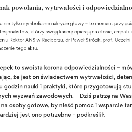
nak powołania, wytrwałości i odpowiedzialno
 nie tylko symboliczne nakrycie głowy – to moment przyjęci
esjonalistów, którzy swoją karierę opierają na etosie, empatii
niu Rektor ANS w Raciborzu, dr Paweł Strózik, prof. Uczelni
aczenie tego aktu.
epek to swoista korona odpowiedzialności – mów
jąc, że jest on świadectwem wytrwałości, deter
u godzin nauki i praktyki, które przygotowują s
nych wyzwań zawodowych. – Dziś patrzę na Was
 na osoby gotowe, by nieść pomoc i wsparcie ta
ardziej jest ono potrzebne – podkreślił.