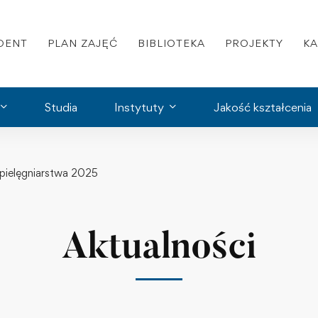
DENT
PLAN ZAJĘĆ
BIBLIOTEKA
PROJEKTY
K
Studia
Instytuty
Jakość kształcenia
pielęgniarstwa 2025
Aktualności