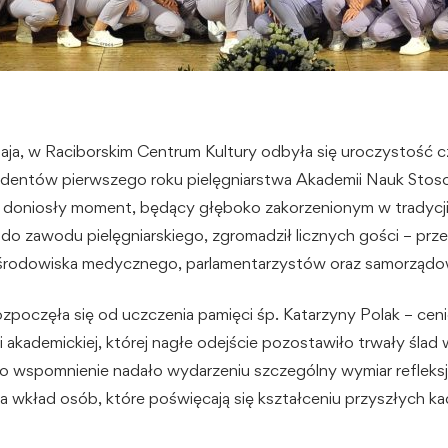
aja, w Raciborskim Centrum Kultury odbyła się uroczystość 
tudentów pierwszego roku pielęgniarstwa Akademii Nauk Sto
n doniosły moment, będący głęboko zakorzenionym w tradyc
do zawodu pielęgniarskiego, zgromadził licznych gości – prze
, środowiska medycznego, parlamentarzystów oraz samorząd
zpoczęła się od uczczenia pamięci śp. Katarzyny Polak – ceni
akademickiej, której nagłe odejście pozostawiło trwały ślad
To wspomnienie nadało wydarzeniu szczególny wymiar refleksji
a wkład osób, które poświęcają się kształceniu przyszłych ka