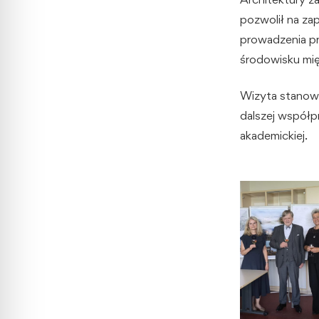
pozwolił na za
prowadzenia p
środowisku m
Wizyta stanowi
dalszej współp
akademickiej.