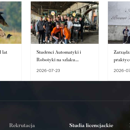
 lat
Studenci Automatyki i
Zarządz
Robotyki na szlaku
praktyc
śląskiego dziedzictwa
w Brow
2026-07-23
2026-0
przemysłowego
Cieszyn
Rekrutacja
Studia licencjackie