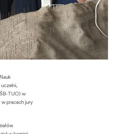
 Nauk
uczelni,
(VŠB-TUO) w
w pracach jury
ziałów
ział w komisji