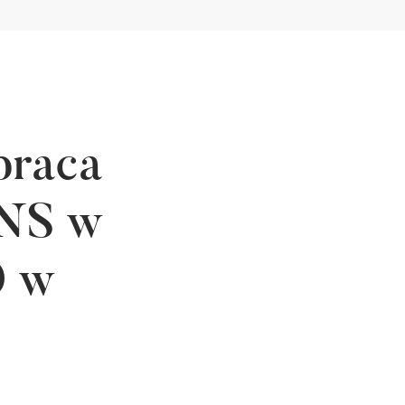
praca
ANS w
O w