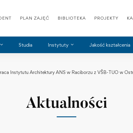
DENT
PLAN ZAJĘĆ
BIBLIOTEKA
PROJEKTY
K
Studia
Instytuty
Jakość kształcenia
aca Instytutu Architektury ANS w Raciborzu z VŠB-TUO w Ost
Aktualności