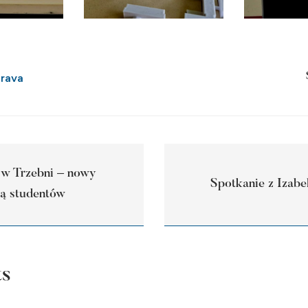
rava
 w Trzebni – nowy
Spotkanie z Izabe
tą studentów
ts