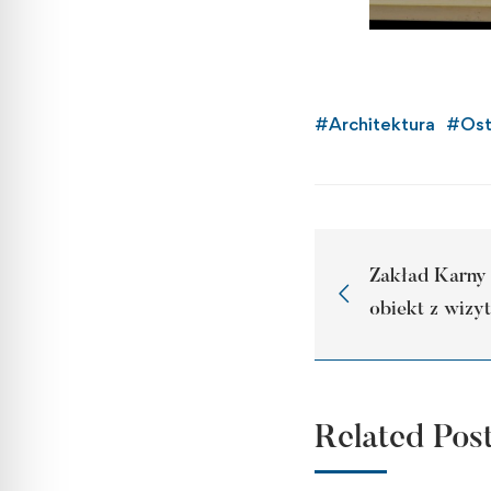
#
Architektura
#
Ost
Zakład Karny
obiekt z wizy
Related Pos