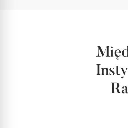
Międ
Inst
Ra