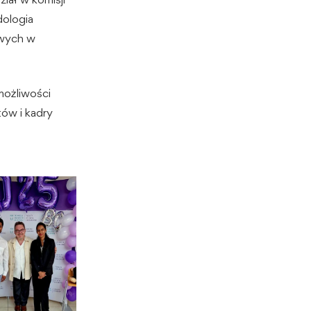
dologia
owych w
możliwości
ów i kadry