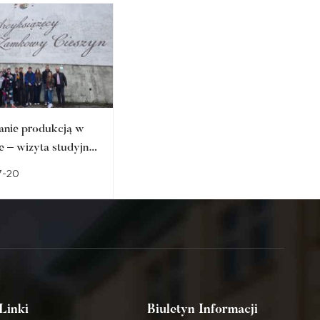
anie produkcją w
Studencka fotografia
e – wizyta studyjna
artystyczna w prestiżowych
arze Zamkowym w
przestrzeniach regionu.
7-20
2026-07-10
ie
Sukces członka
Studenckiego Koła
Naukowego Fotografii
Artystycznej FOTON
Linki
Biuletyn Informacji