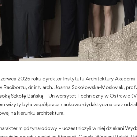
zerwca 2025 roku dyrektor Instytutu Architektury Akademii
Raciborzu, dr inż. arch. Joanna Sokołowska-Moskwiak, prof. 
soką Szkołę Bańską – Uniwersytet Techniczny w Ostrawie 
m wizyty była współpraca naukowo-dydaktyczna oraz udział 
wej na kierunku architektura.
charakter międzynarodowy – uczestniczyli w niej dziekani Wyd
aprzyjaźnionych
uczelni ze Słowacji, Czech, Węgier i Polski. Ud