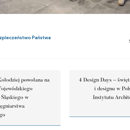
zpieczeństwo Państwa
Kołodziej powołana na
4 Design Days – święt
Wojewódzkiego
i designu w Pol
Śląskiego w
Instytutu Arch
lęgniarstwa
ego