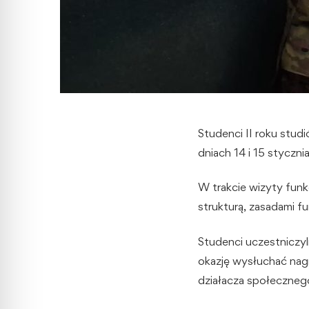
Studenci II roku stud
dniach 14 i 15 styczn
W trakcie wizyty funkc
strukturą, zasadami fu
Studenci uczestniczyli
okazję wysłuchać nagra
działacza społeczneg