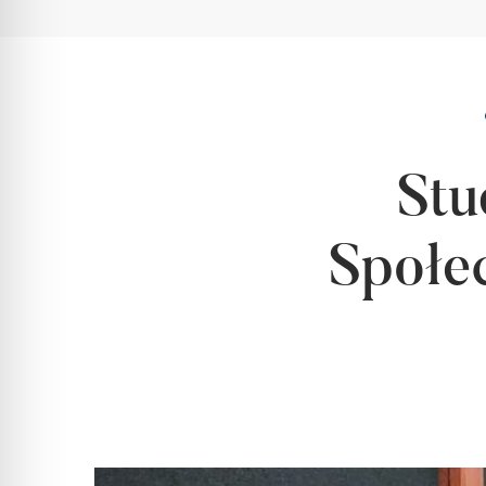
Stu
Społe