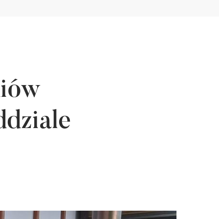
diów
dziale