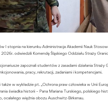
iów I stopnia na kierunku Administracja Akademii Nauk Stos
ia 2026r. odwiedzili Komendę Śląskiego Oddziału Straży Granic
jonariusze zapoznali studentów z zasadami działania Straży Gr
nkcjonowania, pracy, rekrutacji, zadaniami i kompetencjami.
 także w wykładzie pt. „Ochrona praw człowieka w Unii Europej
nia świadka historii – Pana Mariana Turskiego, polskiego histo
o, ocalałego więźnia obozu Auschwitz-Birkenau.