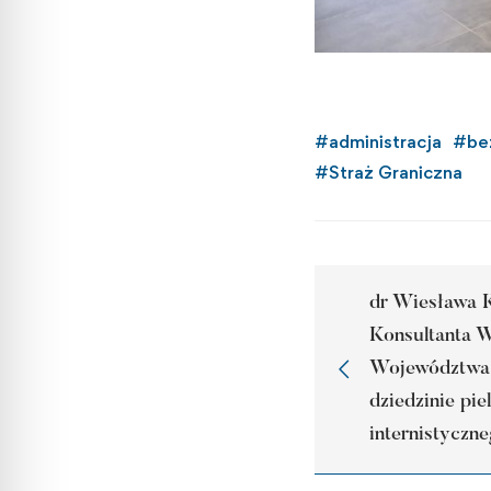
#
administracja
#
be
#
Straż Graniczna
dr Wiesława 
Konsultanta 
Województwa 
dziedzinie pie
internistyczn