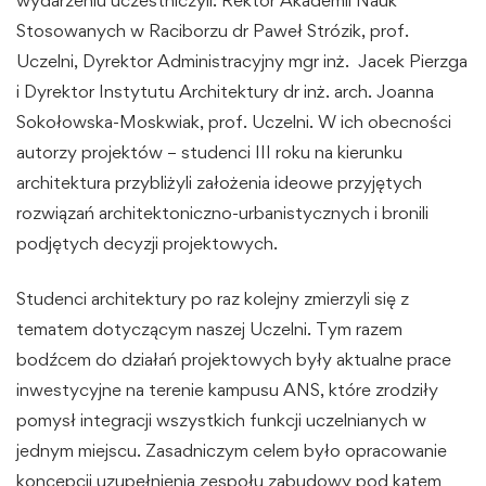
wydarzeniu uczestniczyli: Rektor Akademii Nauk
Stosowanych w Raciborzu dr Paweł Strózik, prof.
Uczelni, Dyrektor Administracyjny mgr inż. Jacek Pierzga
i Dyrektor Instytutu Architektury dr inż. arch. Joanna
Sokołowska-Moskwiak, prof. Uczelni. W ich obecności
autorzy projektów – studenci III roku na kierunku
architektura przybliżyli założenia ideowe przyjętych
rozwiązań architektoniczno-urbanistycznych i bronili
podjętych decyzji projektowych.
Studenci architektury po raz kolejny zmierzyli się z
tematem dotyczącym naszej Uczelni. Tym razem
bodźcem do działań projektowych były aktualne prace
inwestycyjne na terenie kampusu ANS, które zrodziły
pomysł integracji wszystkich funkcji uczelnianych w
jednym miejscu. Zasadniczym celem było opracowanie
koncepcji uzupełnienia zespołu zabudowy pod kątem