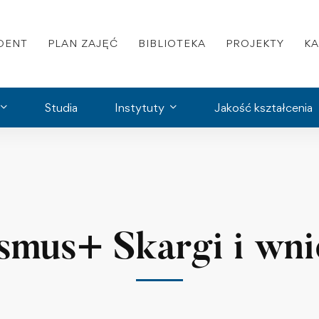
DENT
PLAN ZAJĘĆ
BIBLIOTEKA
PROJEKTY
K
Studia
Instytuty
Jakość kształcenia
smus+ Skargi i wni