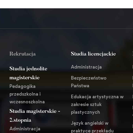
Rekrutacja
Studia licencjackie
Administracja
Studia jednolite
Bezpieczeństwo
magisterskie
Państwa
Pedagogika
przedszkolna i
Edukacja artystyczna w
wczesnoszkolna
zakresie sztuk
Studia magisterskie -
plastycznych
i
2.stopnia
Język angielski w
Administracja
praktyce przekładu