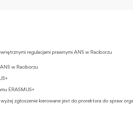
ewnętrznymi regulacjami prawnymi ANS w Raciborzu
 ANS w Raciborzu
MUS+
gramu ERASMUS+
yżej zgłoszenie kierowane jest do prorektora do spraw org