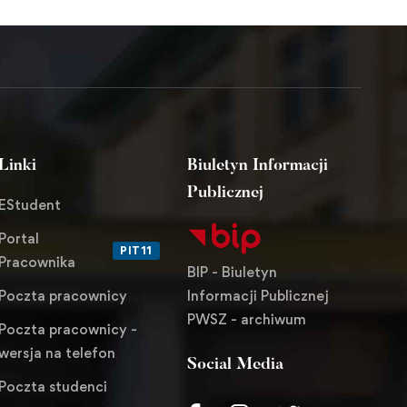
Linki
Biuletyn Informacji
Publicznej
EStudent
Portal
PIT11
Pracownika
BIP - Biuletyn
Informacji Publicznej
Poczta pracownicy
PWSZ - archiwum
Poczta pracownicy -
wersja na telefon
Social Media
Poczta studenci