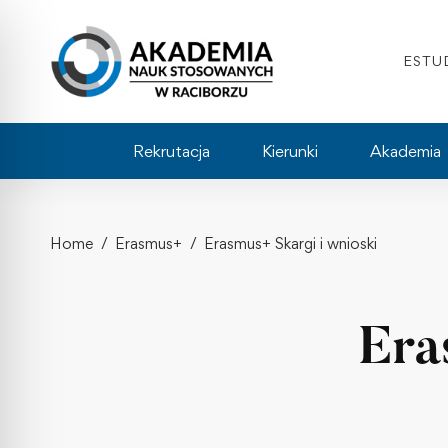
ESTU
Rekrutacja
Kierunki
Akademia
Home
Erasmus+
Erasmus+ Skargi i wnioski
Era