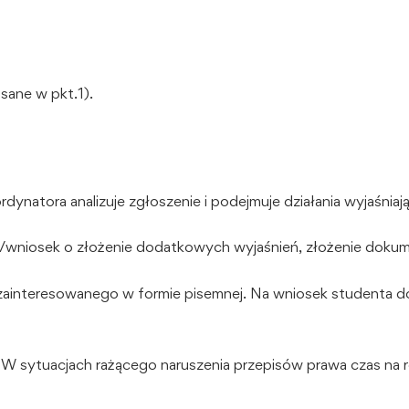
sane w pkt.1).
ynatora analizuje zgłoszenie i podejmuje działania wyjaśniaj
gę/wniosek o złożenie dodatkowych wyjaśnień, złożenie dok
 zainteresowanego w formie pisemnej. Na wniosek studenta dop
 W sytuacjach rażącego naruszenia przepisów prawa czas na r