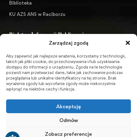
Biblioteka
KU AZS ANS w Raciborzu
Biuletyn Informacji Publicznej
Zarządzaj zgodą
Aby zapewnić jak najlepsze wrażenia, korzystamy z technologii,
BIP - Biuletyn Informacji Publicznej PWSZ -
takich jak pliki cookie, do przechowywania i/lub uzyskiwania
dostępu do informacji o urządzeniu. Zgoda na te technologie
archiwum
pozwoli nam przetwarzać dane, takie jak zachowanie podczas
przeglądania lub unikalne identyfikatory na tej stronie. Brak
wyrażenia zgody lub wycofanie zgody może niekorzystnie
Social Media
wpłynąć na niektóre cechy i funkcje.
Akceptuję
Odmów
Zobacz preferencje
© 2001-2026 Akademia Nauk Stosowanych w Raciborzu