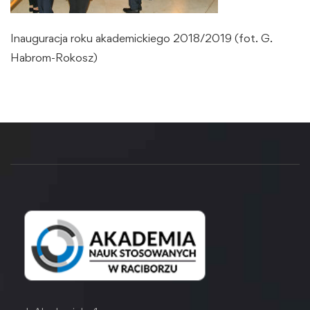
Inauguracja roku akademickiego 2018/2019 (fot. G.
Habrom-Rokosz)