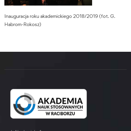
Inauguracja roku akademickiego 2018/2019 (fot. G.
Habrom-Rokosz)