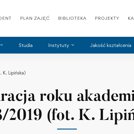
DENT
PLAN ZAJĘĆ
BIBLIOTEKA
PROJEKTY
K
Studia
Instytuty
Jakość kształcenia
 K. Lipińska)
racja roku akadem
/2019 (fot. K. Lipi