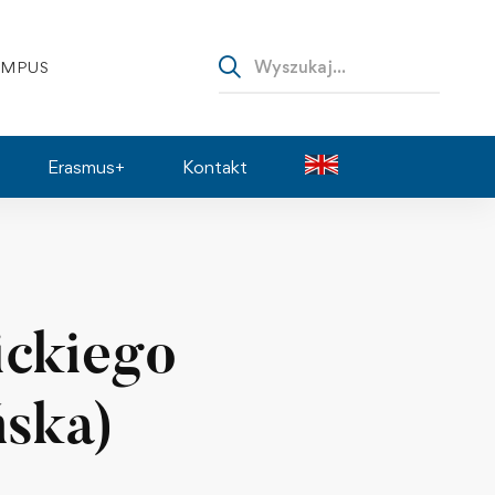
AMPUS
Erasmus+
Kontakt
ickiego
ńska)