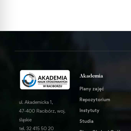
Akademia
Plany zajęć
Repozytorium
ul. Akademicka 1,
Instytuty
47-400 Racibórz, woj.
śląskie
Studia
tel. 32 415 50 20