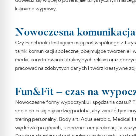
kulinarne wyprawy.
Nowoczesna komunikacja
Czy Facebook i Instagram mają coś wspólnego z turyst
tajniki komunikacji społecznej obejmujące tworzenie 
media, konstruowania atrakcyjnych reklam oraz dobryc
pracować na zdobytych danych i twórz kreatywne zdjęci
Fun&Fit – czas na wypoc
Nowoczesne formy wypoczynku i spędzania czasu? Ty
sobie co ci się najbardziej podoba, aby zarazić tym inny
trening personalny, Body art, Aqua aerobic, Medical fi
wędrówki po górach, taneczne formy rekreacji, a wszy
Dowiesz się także więcej o zdrowym żywieniu, ekologii 