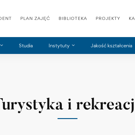
DENT
PLAN ZAJĘĆ
BIBLIOTEKA
PROJEKTY
K
Studia
Instytuty
Jakość kształcenia
urystyka i rekreac