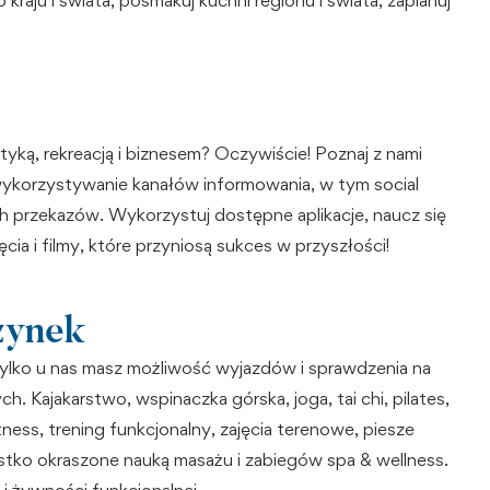
yką, rekreacją i biznesem? Oczywiście! Poznaj z nami
i wykorzystywanie kanałów informowania, w tym social
h przekazów. Wykorzystuj dostępne aplikacje, naucz się
a i filmy, które przyniosą sukces w przyszłości!
zynek
lko u nas masz możliwość wyjazdów i sprawdzenia na
ch. Kajakarstwo, wspinaczka górska, joga, tai chi, pilates,
tness, trening funkcjonalny, zajęcia terenowe, piesze
stko okraszone nauką masażu i zabiegów spa & wellness.
i żywności funkcjonalnej.