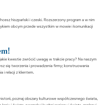
zechcesz hiszpański i czeski. Rozszerzony program a w nim
ęzykiem obcym przede wszystkim w mowie i komunikacji
em!
 jakie kwestie zwrócić uwagę w trakcie pracy? Na naszym
z się tworzenia i prowadzenia firmy; konstruowania
i relacji z klientem.
historii, poznaj obszary kulturowe współczesnego świata,
raju i świata, posmakuj kuchni regionu i świata, zaplanuj