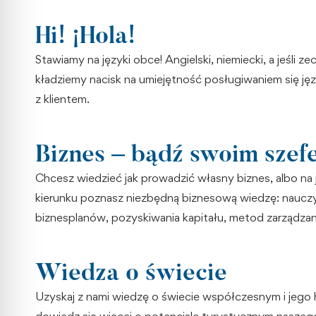
Hi! ¡Hola!
Stawiamy na języki obce! Angielski, niemiecki, a jeśli 
kładziemy nacisk na umiejętność posługiwaniem się j
z klientem.
Biznes – bądź swoim szef
Chcesz wiedzieć jak prowadzić własny biznes, albo na
kierunku poznasz niezbędną biznesową wiedzę: nauczys
biznesplanów, pozyskiwania kapitału, metod zarządzania 
Wiedza o świecie
Uzyskaj z nami wiedzę o świecie współczesnym i jego 
dowiedz się więcej o potencjale turystycznym naszego k