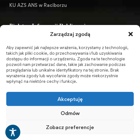
KU AZS ANS w Raciborzu
Biuletyn Informacji Publicznej
Zarządzaj zgodą
Aby zapewnić jak najlepsze wrażenia, korzystamy z technologii,
BIP - Biuletyn Informacji Publicznej PWSZ -
takich jak pliki cookie, do przechowywania i/lub uzyskiwania
dostępu do informacji o urządzeniu. Zgoda na te technologie
archiwum
pozwoli nam przetwarzać dane, takie jak zachowanie podczas
przeglądania lub unikalne identyfikatory na tej stronie. Brak
wyrażenia zgody lub wycofanie zgody może niekorzystnie
Social Media
wpłynąć na niektóre cechy i funkcje.
Akceptuję
Odmów
Zobacz preferencje
© 2001-2026 Akademia Nauk Stosowanych w Raciborzu