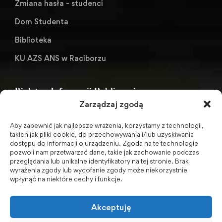
Zmiana hasła - studenci
Dom Studenta
Biblioteka
KU AZS ANS w Raciborzu
Biuletyn Informacji Publicznej
Zarządzaj zgodą
Aby zapewnić jak najlepsze wrażenia, korzystamy z technologii,
BIP - Biuletyn Informacji Publicznej PWSZ -
takich jak pliki cookie, do przechowywania i/lub uzyskiwania
dostępu do informacji o urządzeniu. Zgoda na te technologie
archiwum
pozwoli nam przetwarzać dane, takie jak zachowanie podczas
przeglądania lub unikalne identyfikatory na tej stronie. Brak
wyrażenia zgody lub wycofanie zgody może niekorzystnie
Social Media
wpłynąć na niektóre cechy i funkcje.
Akceptuję