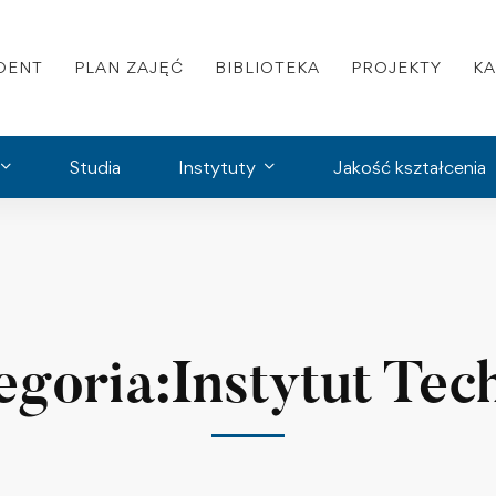
DENT
PLAN ZAJĘĆ
BIBLIOTEKA
PROJEKTY
K
Studia
Instytuty
Jakość kształcenia
goria:Instytut Tec