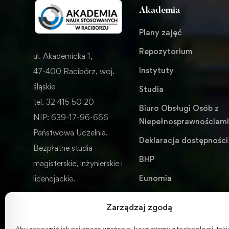
Akademia
Plany zajęć
Repozytorium
ul. Akademicka 1,
Instytuty
47-400 Racibórz, woj.
śląskie
Studia
tel. 32 415 50 20
Biuro Obsługi Osób z
NIP: 639-17-96-666
Niepełnosprawnościam
Państwowa Uczelnia.
Deklaracja dostępności
Bezpłatne studia
BHP
magisterskie, inżynierskie i
Eunomia
licencjackie.
Wydawnictwo
Zarządzaj zgodą
ENGLISH VERSION