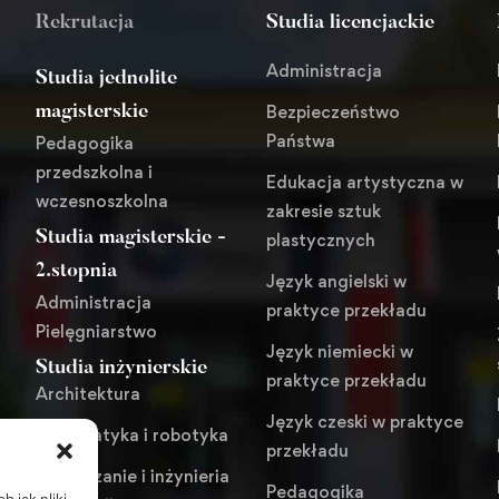
Rekrutacja
Studia licencjackie
Administracja
Studia jednolite
Bezpieczeństwo
magisterskie
Państwa
Pedagogika
przedszkolna i
Edukacja artystyczna w
wczesnoszkolna
zakresie sztuk
Studia magisterskie -
plastycznych
i
2.stopnia
Język angielski w
Administracja
praktyce przekładu
Pielęgniarstwo
Język niemiecki w
Studia inżynierskie
praktyce przekładu
Architektura
Język czeski w praktyce
Automatyka i robotyka
przekładu
Zarządzanie i inżynieria
Pedagogika