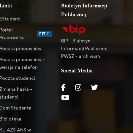
Linki
Biuletyn Informacji
Publicznej
EStudent
Portal
PIT11
Pracownika
BIP - Biuletyn
Informacji Publicznej
Poczta pracownicy
PWSZ - archiwum
Poczta pracownicy -
wersja na telefon
Social Media
Poczta studenci
Zmiana hasła -
studenci
Dom Studenta
Biblioteka
KU AZS ANS w