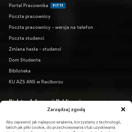
Portal Pracownika
PIT11
Poczta pracownicy
Poczta pracownicy - wersja na telefon
Poczta studenci
Zmiana hasła - studenci
Dom Studenta
Biblioteka
KU AZS ANS w Raciborzu
Biuletyn Informacji Publicznej
Zarządzaj zgodą
Aby zapewnić jak najlepsze wrażenia, korzystamy z technologii,
BIP - Biuletyn Informacji Publicznej PWSZ -
takich jak pliki cookie, do przechowywania i/lub uzyskiwania