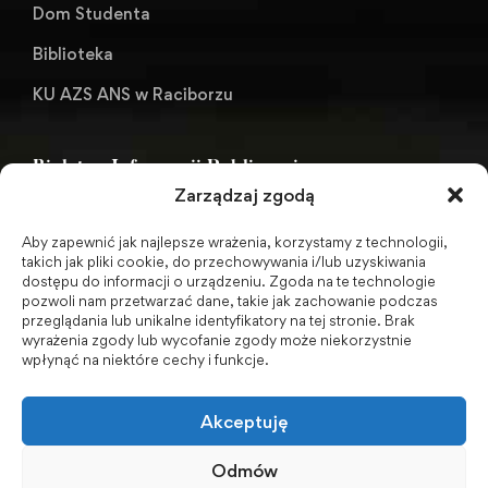
Dom Studenta
Biblioteka
KU AZS ANS w Raciborzu
Biuletyn Informacji Publicznej
Zarządzaj zgodą
Aby zapewnić jak najlepsze wrażenia, korzystamy z technologii,
BIP - Biuletyn Informacji Publicznej PWSZ -
takich jak pliki cookie, do przechowywania i/lub uzyskiwania
dostępu do informacji o urządzeniu. Zgoda na te technologie
archiwum
pozwoli nam przetwarzać dane, takie jak zachowanie podczas
przeglądania lub unikalne identyfikatory na tej stronie. Brak
wyrażenia zgody lub wycofanie zgody może niekorzystnie
Social Media
wpłynąć na niektóre cechy i funkcje.
Akceptuję
Odmów