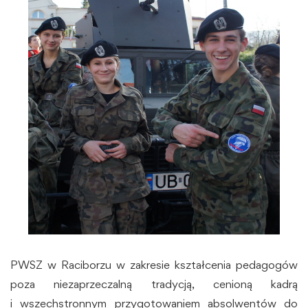
PWSZ w Raciborzu w zakresie kształcenia pedagogów
poza niezaprzeczalną tradycją, cenioną kadrą
i wszechstronnym przygotowaniem absolwentów do