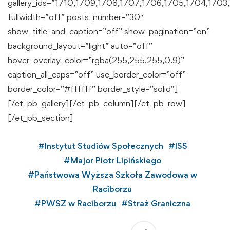
gallery_ids=”1710,1709,1708,1707,1706,1705,1704,1703
fullwidth=”off” posts_number=”30″
show_title_and_caption=”off” show_pagination=”on”
background_layout=”light” auto=”off”
hover_overlay_color=”rgba(255,255,255,0.9)”
caption_all_caps=”off” use_border_color=”off”
border_color=”#ffffff” border_style=”solid”]
[/et_pb_gallery][/et_pb_column][/et_pb_row]
[/et_pb_section]
#
Instytut Studiów Społecznych
#
ISS
#
Major Piotr Lipińskiego
#
Państwowa Wyższa Szkoła Zawodowa w
Raciborzu
#
PWSZ w Raciborzu
#
Straż Graniczna