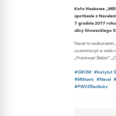
Koło Naukowe „Mili
spotkanie z Navale
7 grudnia 2017 rok
ulicy Słowackiego 55
Naval to raciborzanin
uczestniczył w wielu m
„Przetrwać Belize”, „
#
GROM
#
Instytut
#
Militarni
#
Naval
#
PWSZRacibórz