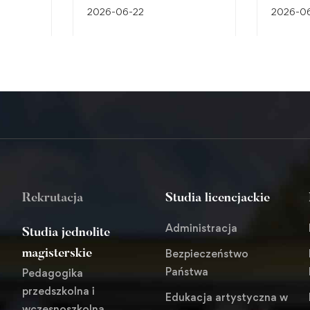
które
Kryminalistyki
Nowe mi
2026-06-22
2026-06
alnych
przyszł
bezpiec
Rekrutacja
Studia licencjackie
Administracja
Studia jednolite
Bezpieczeństwo
magisterskie
Państwa
Pedagogika
przedszkolna i
Edukacja artystyczna w
wczesnoszkolna