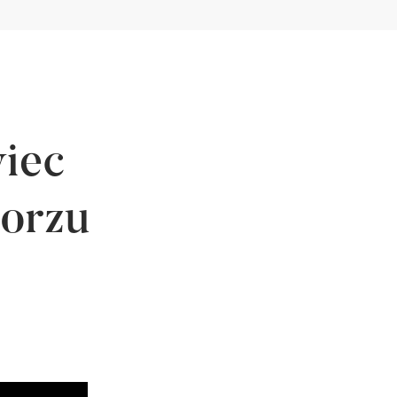
iec
orzu