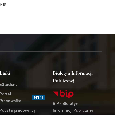
ejsce kształcenia
norweski
-19
2026-06-18
ych specjalistów
zeństwa
Linki
Biuletyn Informacji
Publicznej
EStudent
Portal
PIT11
Pracownika
BIP - Biuletyn
Informacji Publicznej
Poczta pracownicy