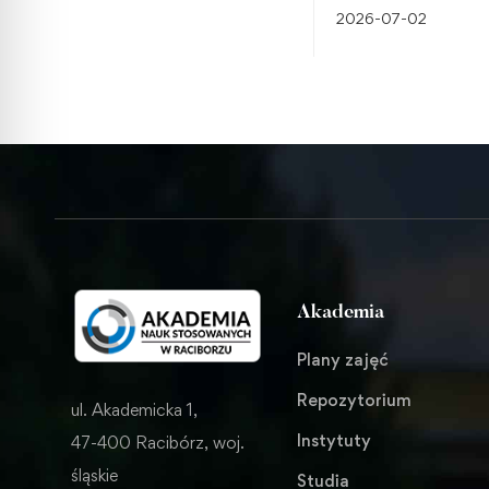
Raciborzu – studia, 
2026-07-02
przygotowują do re
wyzwań
Akademia
Plany zajęć
Repozytorium
ul. Akademicka 1,
Instytuty
47-400 Racibórz, woj.
śląskie
Studia