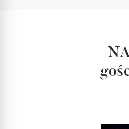
NA
goś