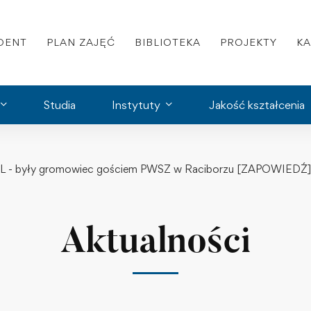
DENT
PLAN ZAJĘĆ
BIBLIOTEKA
PROJEKTY
K
Studia
Instytuty
Jakość kształcenia
 - były gromowiec gościem PWSZ w Raciborzu [ZAPOWIEDŹ]
Aktualności