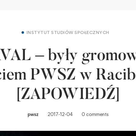
INSTYTUT STUDIÓW SPOŁECZNYCH
VAL – były gromow
ciem PWSZ w Racib
[ZAPOWIEDŹ]
pwsz
2017-12-04
0 comments