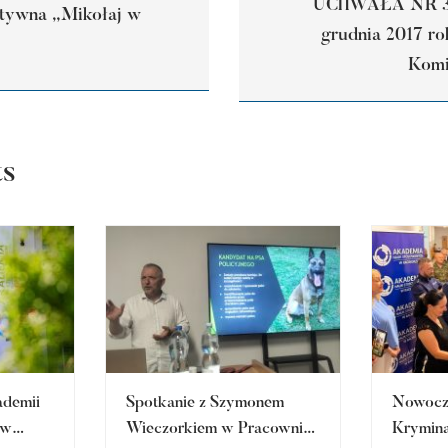
UCHWAŁA NR 3/2
atywna „Mikołaj w
grudnia 2017 ro
Komi
ts
ademii
Spotkanie z Szymonem
Nowocz
 w
Wieczorkiem w Pracowni
Krymina