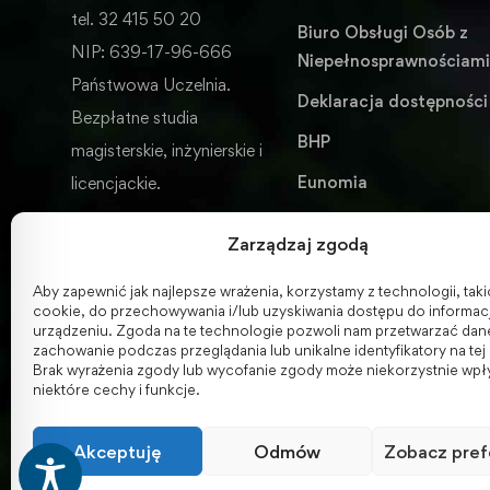
tel. 32 415 50 20
Biuro Obsługi Osób z
NIP: 639-17-96-666
Niepełnosprawnościam
Państwowa Uczelnia.
Deklaracja dostępności
Bezpłatne studia
BHP
magisterskie, inżynierskie i
Eunomia
licencjackie.
Wydawnictwo
Zarządzaj zgodą
ENGLISH VERSION
Aby zapewnić jak najlepsze wrażenia, korzystamy z technologii, takich
cookie, do przechowywania i/lub uzyskiwania dostępu do informacj
urządzeniu. Zgoda na te technologie pozwoli nam przetwarzać dane,
zachowanie podczas przeglądania lub unikalne identyfikatory na tej 
Brak wyrażenia zgody lub wycofanie zgody może niekorzystnie wpł
niektóre cechy i funkcje.
Akceptuję
Odmów
Zobacz pref
© 2001-2026 Akademia Nauk Stosowanych w Raciborzu