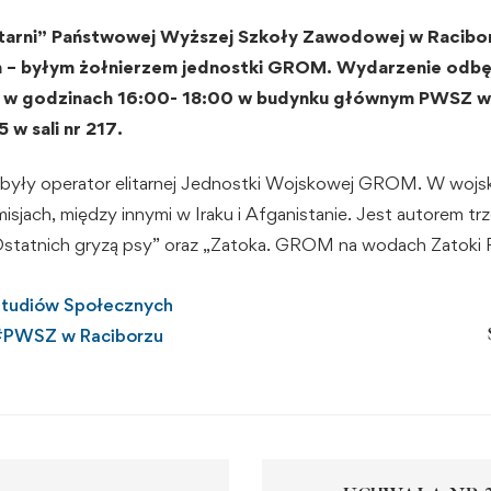
tarni” Państwowej Wyższej Szkoły Zawodowej w Racibor
m – byłym żołnierzem jednostki GROM. Wydarzenie odbę
u w godzinach 16:00- 18:00 w budynku głównym PWSZ w
 w sali nr 217.
, były operator elitarnej Jednostki Wojskowej GROM. W wojsku
isjach, między innymi w Iraku i Afganistanie. Jest autorem trz
Ostatnich gryzą psy” oraz „Zatoka. GROM na wodach Zatoki P
 Studiów Społecznych
#
PWSZ w Raciborzu