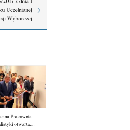
017 z dnia 1
ku Uczelnianej
sji Wyborczej
esna Pracownia
Nowatorskie rozwiązania
listyki otwarta.
resocjalizacyjne na wzór