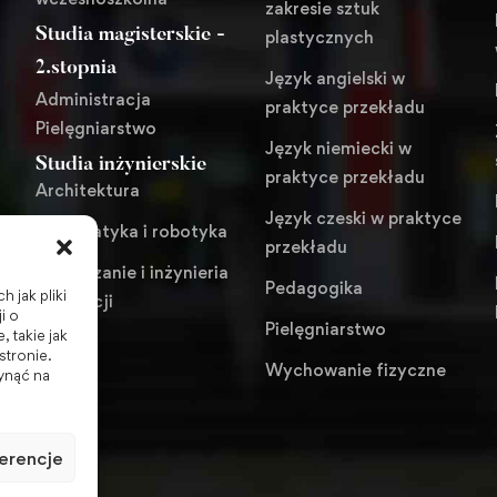
zakresie sztuk
Studia magisterskie -
plastycznych
i
2.stopnia
Język angielski w
Administracja
praktyce przekładu
Pielęgniarstwo
Język niemiecki w
Studia inżynierskie
praktyce przekładu
Architektura
Język czeski w praktyce
Automatyka i robotyka
przekładu
Zarządzanie i inżynieria
Pedagogika
 jak pliki
produkcji
i o
Pielęgniarstwo
 takie jak
stronie.
Wychowanie fizyczne
ynąć na
erencje