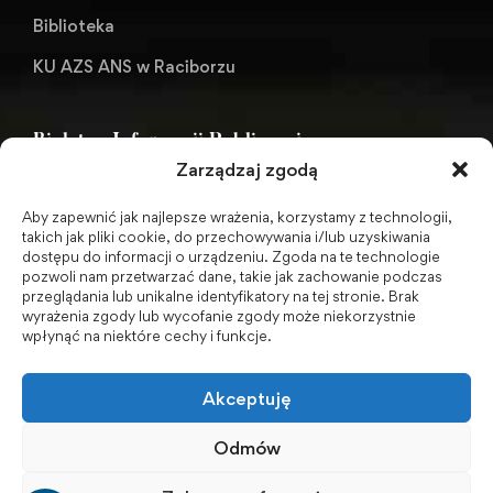
Biblioteka
KU AZS ANS w Raciborzu
Biuletyn Informacji Publicznej
Zarządzaj zgodą
Aby zapewnić jak najlepsze wrażenia, korzystamy z technologii,
BIP - Biuletyn Informacji Publicznej PWSZ -
takich jak pliki cookie, do przechowywania i/lub uzyskiwania
dostępu do informacji o urządzeniu. Zgoda na te technologie
archiwum
pozwoli nam przetwarzać dane, takie jak zachowanie podczas
przeglądania lub unikalne identyfikatory na tej stronie. Brak
wyrażenia zgody lub wycofanie zgody może niekorzystnie
Social Media
wpłynąć na niektóre cechy i funkcje.
Akceptuję
Odmów