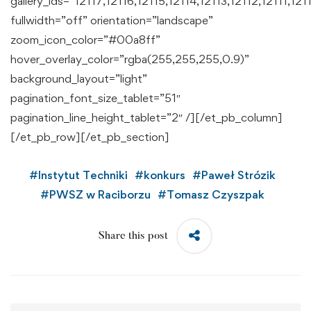
gallery_ids=”12117,12116,12115,12114,12113,12112,12
fullwidth=”off” orientation=”landscape”
zoom_icon_color=”#00a8ff”
hover_overlay_color=”rgba(255,255,255,0.9)”
background_layout=”light”
pagination_font_size_tablet=”51″
pagination_line_height_tablet=”2″ /][/et_pb_column]
[/et_pb_row][/et_pb_section]
#
Instytut Techniki
#
konkurs
#
Paweł Strózik
#
PWSZ w Raciborzu
#
Tomasz Czyszpak
Share this post