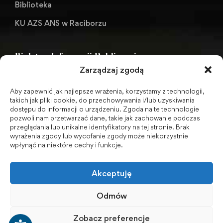
Biblioteka
KU AZS ANS w Raciborzu
Biuletyn Informacji Publicznej
Zarządzaj zgodą
Aby zapewnić jak najlepsze wrażenia, korzystamy z technologii,
BIP - Biuletyn Informacji Publicznej PWSZ -
takich jak pliki cookie, do przechowywania i/lub uzyskiwania
dostępu do informacji o urządzeniu. Zgoda na te technologie
archiwum
pozwoli nam przetwarzać dane, takie jak zachowanie podczas
przeglądania lub unikalne identyfikatory na tej stronie. Brak
wyrażenia zgody lub wycofanie zgody może niekorzystnie
Social Media
wpłynąć na niektóre cechy i funkcje.
Akceptuję
Odmów
Zobacz preferencje
© 2001-2026 Akademia Nauk Stosowanych w Raciborzu