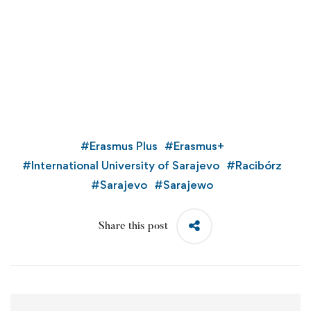
#
Erasmus Plus
#
Erasmus+
#
International University of Sarajevo
#
Racibórz
#
Sarajevo
#
Sarajewo
Share this post