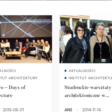
Read more
Read more
ALNOŚCI
AKTUALNOŚCI
YTUT ARCHITEKTURY
INSTYTUT ARCHITEKT
vo – Days of
Studenckie warsztaty
ecture
architektoniczne w
Sarajewie
2015-06-01
ANS
2014-11-14