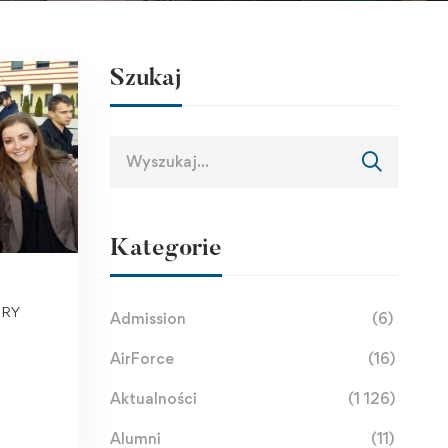
Szukaj
Kategorie
URY
Admission
(6)
AirForce
(16)
Aktualności
(1 126)
Alumni
(11)