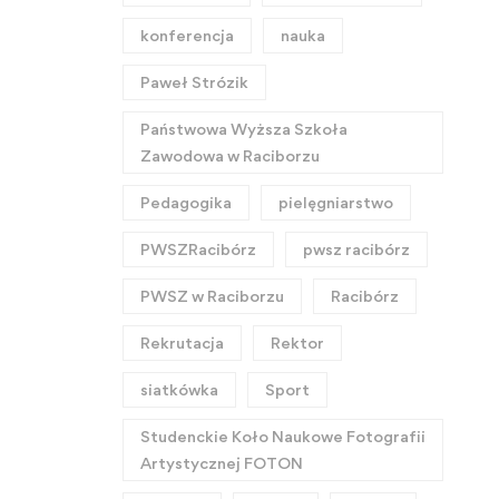
konferencja
nauka
Paweł Strózik
Państwowa Wyższa Szkoła
Zawodowa w Raciborzu
Pedagogika
pielęgniarstwo
PWSZRacibórz
pwsz racibórz
PWSZ w Raciborzu
Racibórz
Rekrutacja
Rektor
siatkówka
Sport
Studenckie Koło Naukowe Fotografii
Artystycznej FOTON