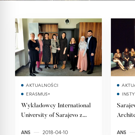
Read more
AKTUALNOŚCI
AKTU
ERASMUS+
INST
Wykładowcy International
Saraje
University of Sarajevo z
Archit
wizytą na uczelni
ANS
2018-04-10
ANS