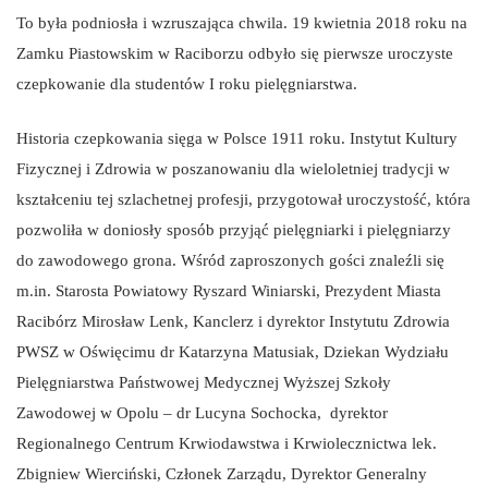
To była podniosła i wzruszająca chwila. 19 kwietnia 2018 roku na
Zamku Piastowskim w Raciborzu odbyło się pierwsze uroczyste
czepkowanie dla studentów I roku pielęgniarstwa.
Historia czepkowania sięga w Polsce 1911 roku. Instytut Kultury
Fizycznej i Zdrowia w poszanowaniu dla wieloletniej tradycji w
kształceniu tej szlachetnej profesji, przygotował uroczystość, która
pozwoliła w doniosły sposób przyjąć pielęgniarki i pielęgniarzy
do zawodowego grona. Wśród zaproszonych gości znaleźli się
m.in. Starosta Powiatowy Ryszard Winiarski, Prezydent Miasta
Racibórz Mirosław Lenk, Kanclerz i dyrektor Instytutu Zdrowia
PWSZ w Oświęcimu dr Katarzyna Matusiak, Dziekan Wydziału
Pielęgniarstwa Państwowej Medycznej Wyższej Szkoły
Zawodowej w Opolu – dr Lucyna Sochocka, dyrektor
Regionalnego Centrum Krwiodawstwa i Krwiolecznictwa lek.
Zbigniew Wierciński, Członek Zarządu, Dyrektor Generalny