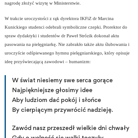
nagrodę złożyć wizytę w Ministerstwie.
W trakcie uroczystości z rąk dyrektora IKFiZ dr Marcina
Kunickiego studenci odebrali symboliczne czepki. Prorektor do
spraw dydaktyki i studentów dr Paweł Strózik dokonał aktu
pasowania na pielęgniarkę. Nie zabrakło także aktu ślubowania i
uroczyście odśpiewanego hymnu pielęgniarskiego, który opisuje
ideę przyświecającą zawodowi – humanizm:
W świat niesiemy swe serca gorące
Najpiękniejsze głosimy idee
Aby ludziom dać pokój i słońce
By cierpiącym przywrócić nadzieję.
Zawód nasz przeszedł wielkie dni chwały
Gdy o wolność się walki toczyły