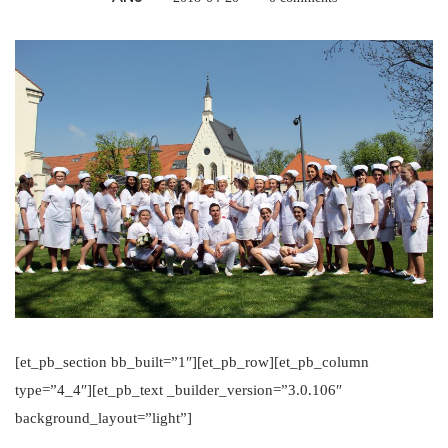
[et_pb_section bb_built=”1″][et_pb_row][et_pb_column
type=”4_4″][et_pb_text _builder_version=”3.0.106″
background_layout=”light”]