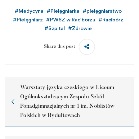
#
Medycyna
#
Pielęgniarka
#
pielęgniarstwo
#
Pielęgniarz
#
PWSZ w Raciborzu
#
Racibórz
#
Szpital
#
Zdrowie
Share this post
Warsztaty języka czeskiego w Liceum
Ogólnokształcącym Zespołu Szkół
Ponadgimnazjalnych nr 1 im. Noblistów
Polskich w Rydułtowach