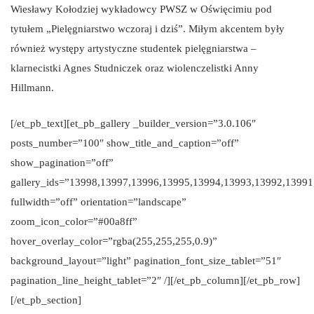
Wiesławy Kołodziej wykładowcy PWSZ w Oświęcimiu pod
tytułem „Pielęgniarstwo wczoraj i dziś”. Miłym akcentem były
również występy artystyczne studentek pielęgniarstwa –
klarnecistki Agnes Studniczek oraz wiolenczelistki Anny
Hillmann.
[/et_pb_text][et_pb_gallery _builder_version=”3.0.106″
posts_number=”100″ show_title_and_caption=”off”
show_pagination=”off”
gallery_ids=”13998,13997,13996,13995,13994,13993,13992,1399
fullwidth=”off” orientation=”landscape”
zoom_icon_color=”#00a8ff”
hover_overlay_color=”rgba(255,255,255,0.9)”
background_layout=”light” pagination_font_size_tablet=”51″
pagination_line_height_tablet=”2″ /][/et_pb_column][/et_pb_row]
[/et_pb_section]