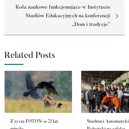
Koła naukowe funkcjonujące w Instytucie
Studiów Edukacyjnych na konferencji
„Dom i tradycje”
Related Posts
Z życia FOTON-u 21 lat
Studenci Automatyki 
minęło…
Robotyki na szlaku