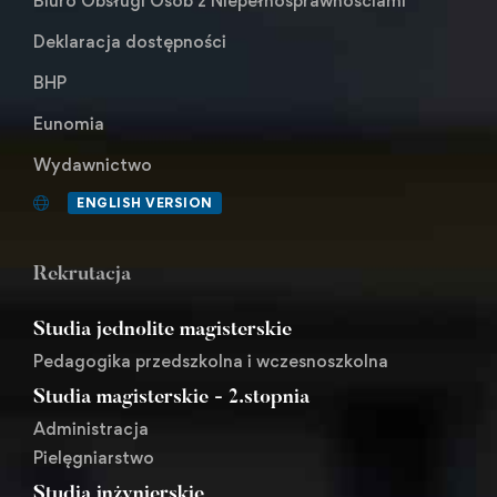
Biuro Obsługi Osób z Niepełnosprawnościami
Deklaracja dostępności
BHP
Eunomia
Wydawnictwo
ENGLISH VERSION
Rekrutacja
Studia jednolite magisterskie
Pedagogika przedszkolna i wczesnoszkolna
Studia magisterskie - 2.stopnia
Administracja
Pielęgniarstwo
Studia inżynierskie