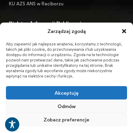
KU AZS ANS w Raciborzu
Biuletyn Informacji Publicznej
Zarządzaj zgodą
Aby zapewnić jak najlepsze wrażenia, korzystamy z technologii,
BIP - Biuletyn Informacji Publicznej PWSZ -
takich jak pliki cookie, do przechowywania i/lub uzyskiwania
dostępu do informacji o urządzeniu. Zgoda na te technologie
archiwum
pozwoli nam przetwarzać dane, takie jak zachowanie podczas
przeglądania lub unikalne identyfikatory na tej stronie. Brak
wyrażenia zgody lub wycofanie zgody może niekorzystnie
Social Media
wpłynąć na niektóre cechy i funkcje.
Akceptuję
Odmów
Zobacz preferencje
© 2001-2026 Akademia Nauk Stosowanych w Raciborzu