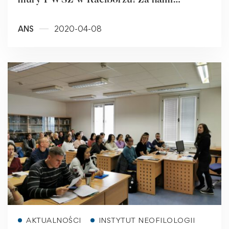
mury PWSZ w Raciborzu! Za nami
pierwsze obrony online w raciborskiej
ANS
2020-04-08
uczelni.
Read more
AKTUALNOŚCI
INSTYTUT NEOFILOLOGII