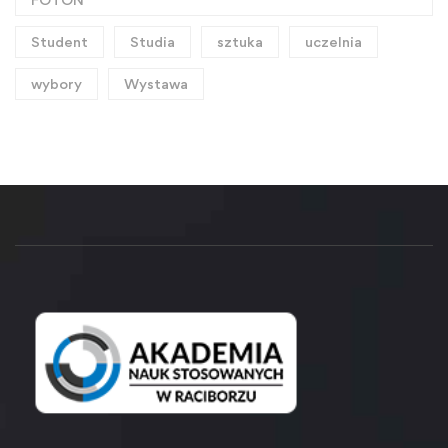
Student
Studia
sztuka
uczelnia
wybory
Wystawa