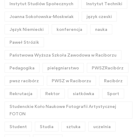
Instytut Studiów Społecznych
Instytut Techniki
Joanna Sokołowska-Moskwiak
język czeski
Język Niemiecki
konferencja
nauka
Paweł Strózik
Państwowa Wyższa Szkoła Zawodowa w Raciborzu
Pedagogika
pielęgniarstwo
PWSZRacibórz
pwsz racibórz
PWSZ w Raciborzu
Racibórz
Rekrutacja
Rektor
siatkówka
Sport
Studenckie Koło Naukowe Fotografii Artystycznej
FOTON
Student
Studia
sztuka
uczelnia