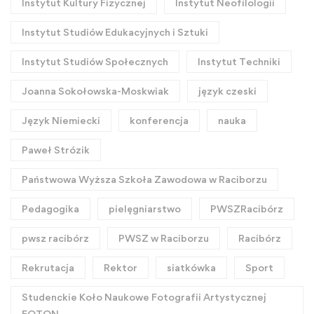
Instytut Kultury Fizycznej
Instytut Neofilologii
Instytut Studiów Edukacyjnych i Sztuki
Instytut Studiów Społecznych
Instytut Techniki
Joanna Sokołowska-Moskwiak
język czeski
Język Niemiecki
konferencja
nauka
Paweł Strózik
Państwowa Wyższa Szkoła Zawodowa w Raciborzu
Pedagogika
pielęgniarstwo
PWSZRacibórz
pwsz racibórz
PWSZ w Raciborzu
Racibórz
Rekrutacja
Rektor
siatkówka
Sport
Studenckie Koło Naukowe Fotografii Artystycznej
FOTON