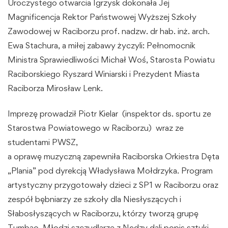
Uroczystego otwarcia Igrzysk dokonała Jej
Magnificencja Rektor Państwowej Wyższej Szkoły
Zawodowej w Raciborzu prof. nadzw. dr hab. inż. arch.
Ewa Stachura, a miłej zabawy życzyli: Pełnomocnik
Ministra Sprawiedliwości Michał Woś, Starosta Powiatu
Raciborskiego Ryszard Winiarski i Prezydent Miasta
Raciborza Mirosław Lenk.
Imprezę prowadził Piotr Kielar (inspektor ds. sportu ze
Starostwa Powiatowego w Raciborzu) wraz ze
studentami PWSZ,
a oprawę muzyczną zapewniła Raciborska Orkiestra Dęta
„Plania” pod dyrekcją Władysława Mołdrzyka. Program
artystyczny przygotowały dzieci z SP1 w Raciborzu oraz
zespół bębniarzy ze szkoły dla Niesłyszących i
Słabosłyszących w Raciborzu, którzy tworzą grupę
Tumbao. Młodzi szczudlarze z Nędzy dali popis sztuki