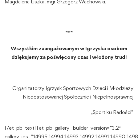
Magdalena Liszka, mgr Grzegorz Wachowski.
***
Wszystkim zaangażowanym w Igrzyska osobom
dziękujemy za poświęcony czas i włożony trud!
Organizatorzy Igrzysk Sportowych Dzieci i Młodzieży
Niedostosowanej Społecznie i Niepełnosprawnej
„Sport ku Radości”
[/et_pb_text][et_pb_gallery _builder_version=”3.2″
gallery_ids=”14995,14994,14993,14992,14991,14990,14