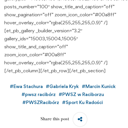
posts_number=”100″ show_title_and_caption=”off”
show_pagination=”off” zoom_icon_color=”#00a8ff”
hover_overlay_color=”rgba(255,255,255,0.9)” /]
[et_pb_gallery _builder_version=”3.2″
gallery_ids=”15003,15004,15005″
show_title_and_caption=”off”
zoom_icon_color=”#00a8ff”
hover_overlay_color=”rgba(255,255,255,0.9)” /]
[/et_pb_column][/et_pb_row][/et_pb_section]
#
Ewa Stachura
#
Gabriela Kryk
#
Marcin Kunick
#
pwsz racibórz
#
PWSZ w Raciborzu
#
PWSZRacibórz
#
Sport Ku Radości
Share this post