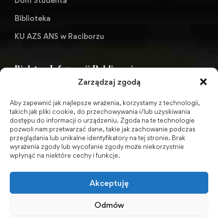
Dom Studenta
Biblioteka
KU AZS ANS w Raciborzu
Biuletyn Informacji Publicznej
Zarządzaj zgodą
Aby zapewnić jak najlepsze wrażenia, korzystamy z technologii,
BIP - Biuletyn Informacji Publicznej PWSZ -
takich jak pliki cookie, do przechowywania i/lub uzyskiwania
dostępu do informacji o urządzeniu. Zgoda na te technologie
archiwum
pozwoli nam przetwarzać dane, takie jak zachowanie podczas
przeglądania lub unikalne identyfikatory na tej stronie. Brak
wyrażenia zgody lub wycofanie zgody może niekorzystnie
Social Media
wpłynąć na niektóre cechy i funkcje.
Akceptuję
Odmów