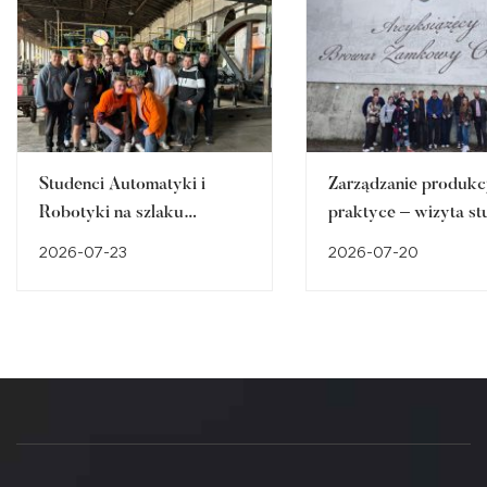
Studenci Automatyki i
Zarządzanie produkc
Robotyki na szlaku
praktyce – wizyta st
śląskiego dziedzictwa
w Browarze Zamko
2026-07-23
2026-07-20
przemysłowego
Cieszynie