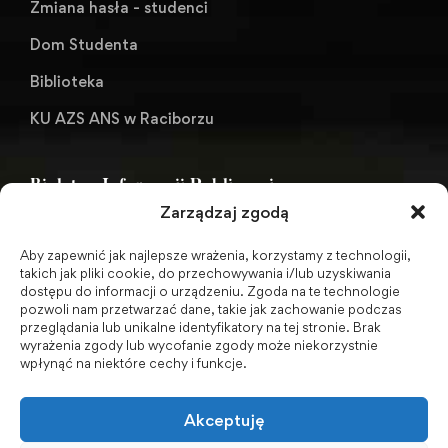
Zmiana hasła - studenci
Dom Studenta
Biblioteka
KU AZS ANS w Raciborzu
Biuletyn Informacji Publicznej
Zarządzaj zgodą
Aby zapewnić jak najlepsze wrażenia, korzystamy z technologii,
BIP - Biuletyn Informacji Publicznej PWSZ -
takich jak pliki cookie, do przechowywania i/lub uzyskiwania
dostępu do informacji o urządzeniu. Zgoda na te technologie
archiwum
pozwoli nam przetwarzać dane, takie jak zachowanie podczas
przeglądania lub unikalne identyfikatory na tej stronie. Brak
wyrażenia zgody lub wycofanie zgody może niekorzystnie
Social Media
wpłynąć na niektóre cechy i funkcje.
Akceptuję