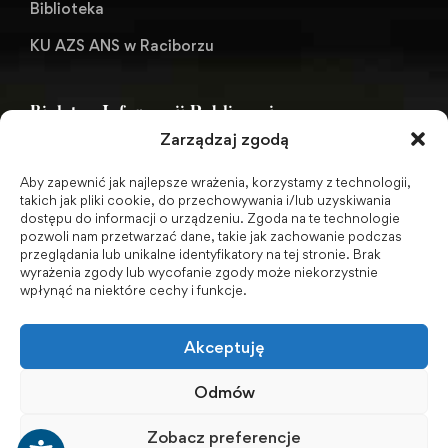
Biblioteka
KU AZS ANS w Raciborzu
Biuletyn Informacji Publicznej
Zarządzaj zgodą
Aby zapewnić jak najlepsze wrażenia, korzystamy z technologii,
BIP - Biuletyn Informacji Publicznej PWSZ -
takich jak pliki cookie, do przechowywania i/lub uzyskiwania
dostępu do informacji o urządzeniu. Zgoda na te technologie
archiwum
pozwoli nam przetwarzać dane, takie jak zachowanie podczas
przeglądania lub unikalne identyfikatory na tej stronie. Brak
wyrażenia zgody lub wycofanie zgody może niekorzystnie
Social Media
wpłynąć na niektóre cechy i funkcje.
Akceptuję
Odmów
Zobacz preferencje
© 2001-2026 Akademia Nauk Stosowanych w Raciborzu