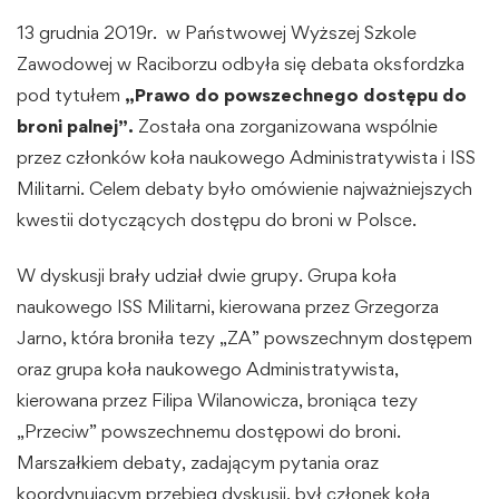
13 grudnia 2019r. w Państwowej Wyższej Szkole
Zawodowej w Raciborzu odbyła się debata oksfordzka
pod tytułem
„Prawo do powszechnego dostępu do
broni palnej”.
Została ona zorganizowana wspólnie
przez członków koła naukowego Administratywista i ISS
Militarni. Celem debaty było omówienie najważniejszych
kwestii dotyczących dostępu do broni w Polsce.
W dyskusji brały udział dwie grupy. Grupa koła
naukowego ISS Militarni, kierowana przez Grzegorza
Jarno, która broniła tezy „ZA” powszechnym dostępem
oraz grupa koła naukowego Administratywista,
kierowana przez Filipa Wilanowicza, broniąca tezy
„Przeciw” powszechnemu dostępowi do broni.
Marszałkiem debaty, zadającym pytania oraz
koordynującym przebieg dyskusji, był członek koła