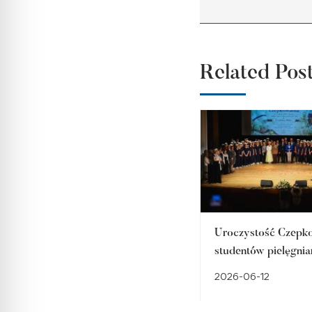
Related Pos
Uroczystość Czepk
studentów pielęgni
2026 w Akademii N
2026-06-12
Stosowanych w Rac