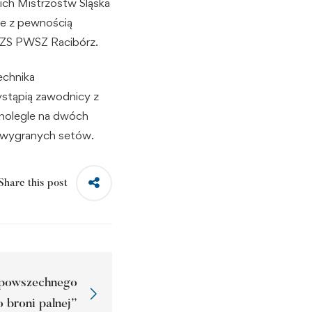
kich Mistrzostw Śląska
re z pewnością
AZS PWSZ Racibórz.
echnika
stąpią zawodnicy z
wnolegle na dwóch
h wygranych setów.
Share this post
 powszechnego
 broni palnej”