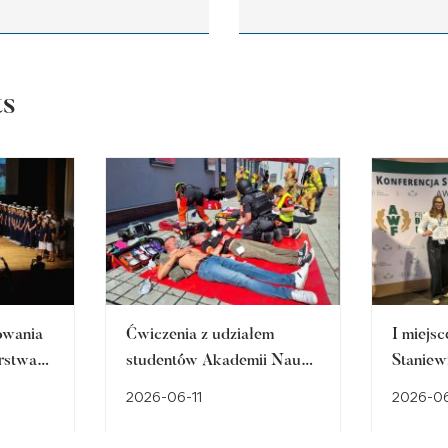
ts
owania
Ćwiczenia z udziałem
I miejsc
arstwa
studentów Akademii Nauk
Staniew
auk
Stosowanych:
Ogólnop
2026-06-11
2026-0
iborzu
Bezpieczeństwa państwa,
Studenc
Pielęgniarstwa i Pedagogiki
Naukow