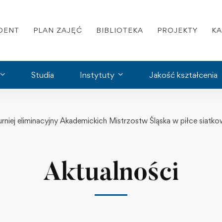
DENT
PLAN ZAJĘĆ
BIBLIOTEKA
PROJEKTY
K
Studia
Instytuty
Jakość kształcenia
urniej eliminacyjny Akademickich Mistrzostw Śląska w piłce siatk
Aktualności