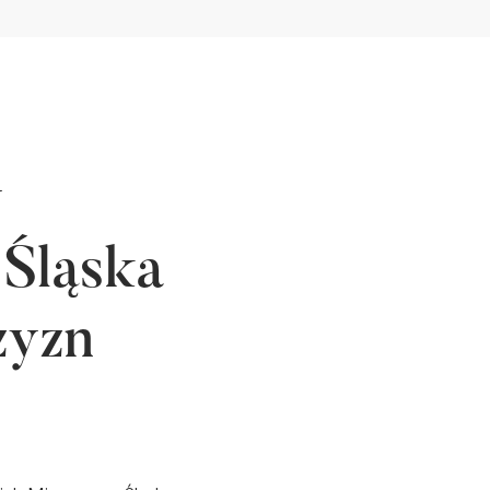
y
 Śląska
zyzn