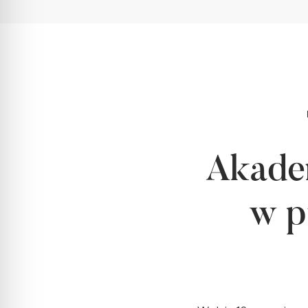
Akadem
w p