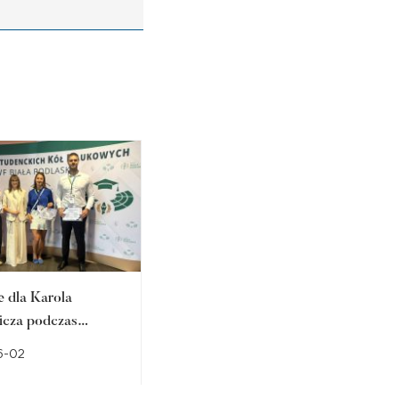
e dla Karola
Przedstawicielki ANS w
icza podczas
Raciborzu promowały
olskiej Konferencji
zdrowy styl życia wśród
6-02
2026-06-01
kich Kół
młodzieży
ych