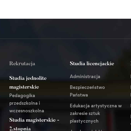
Rekrutacja
Studia licencjackie
Administracja
Studia jednolite
Bezpieczeństwo
magisterskie
Państwa
Pedagogika
przedszkolna i
Edukacja artystyczna w
wczesnoszkolna
zakresie sztuk
Studia magisterskie -
plastycznych
i
2.stopnia