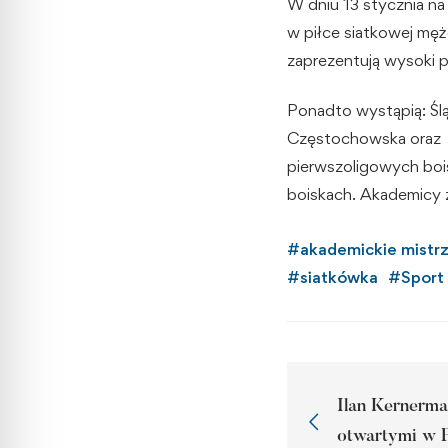
W dniu 13 stycznia na
w piłce siatkowej męż
zaprezentują wysoki
Ponadto wystąpią: Ślą
Częstochowska oraz 
pierwszoligowych boi
boiskach. Akademicy 
#
akademickie mistr
#
siatkówka
#
Sport
Ilan Kernerm
otwartymi w 