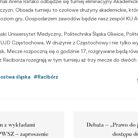
 hali Arena Rafako odbędzie się turniej eliminacyjny Akademic
czyzn. Obsada turnieju to czołowe drużyny akademickie, któ
 poziom gry. Gospodarzem zawodów będzie nasz zespół KU 
ski Uniwersytet Medyczny, Politechnika Śląska Gliwice, Polit
UJD Częstochowa. W drużynie z Częstochowy i nie tylko wy
sk. Mecze rozpoczną się o godzinie 17, rozgrywane będą ró
z Raciborza rozegrają w tym turnieju aż trzy mecze do dwóc
zostwa śląska
#
Racibórz
an z wykładami
Debata – „Prawo do
PWSZ – zaproszenie
dostępu do