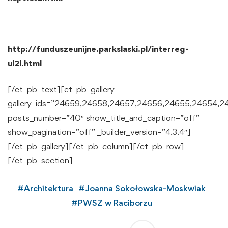
http://funduszeunijne.parkslaski.pl/interreg-
ul2l.html
[/et_pb_text][et_pb_gallery
gallery_ids=”24659,24658,24657,24656,24655,24654,2
posts_number=”40″ show_title_and_caption=”off”
show_pagination=”off” _builder_version=”4.3.4″]
[/et_pb_gallery][/et_pb_column][/et_pb_row]
[/et_pb_section]
#
Architektura
#
Joanna Sokołowska-Moskwiak
#
PWSZ w Raciborzu